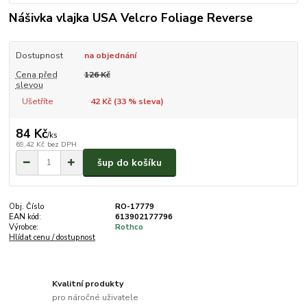
Nášivka vlajka USA Velcro Foliage Reverse
Dostupnost
na objednání
Cena před
126 Kč
slevou
Ušetříte
42 Kč (
33
% sleva)
84 Kč
/
ks
69,42 Kč
bez DPH
šup do košíku
Obj. Číslo
RO-17779
EAN kód:
613902177796
Výrobce:
Rothco
Hlídat cenu / dostupnost
Kvalitní produkty
pro náročné uživatele