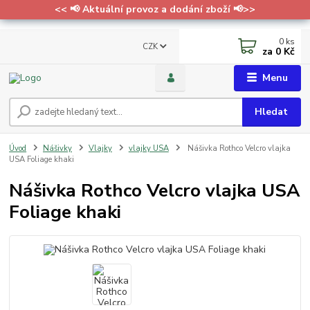
<< 📢 Aktuální provoz a dodání zboží 📢>>
0
ks
CZK
za
0 Kč
Menu
Hledat
Úvod
Nášivky
Vlajky
vlajky USA
Nášivka Rothco Velcro vlajka
USA Foliage khaki
Nášivka Rothco Velcro vlajka USA
Foliage khaki