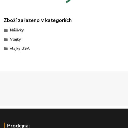
Zboží zařazeno v kategoriích
Nášivky
Vlajky
vlajky USA
Prodejna: