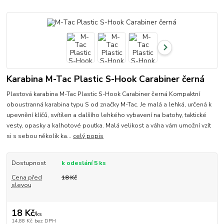
Karabina M-Tac Plastic S-Hook Carabiner černá
Plastová karabina M-Tac Plastic S-Hook Carabiner černá Kompaktní
oboustranná karabina typu S od značky M-Tac. Je malá a lehká, určená k
upevnění klíčů, svítilen a dalšího lehkého vybavení na batohy, taktické
vesty, opasky a kalhotové poutka. Malá velikost a váha vám umožní vzít
si s sebou několik ka...
celý popis
Dostupnost
k odeslání 5 ks
Cena před
18 Kč
slevou
18 Kč
/
ks
14,88 Kč
bez DPH