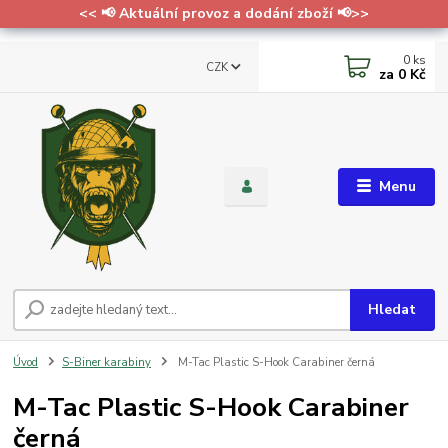
<< 📢 Aktuální provoz a dodání zboží 📢>>
0
ks
CZK
za
0 Kč
Menu
Hledat
Úvod
S-Biner karabiny
M-Tac Plastic S-Hook Carabiner černá
M-Tac Plastic S-Hook Carabiner
černá