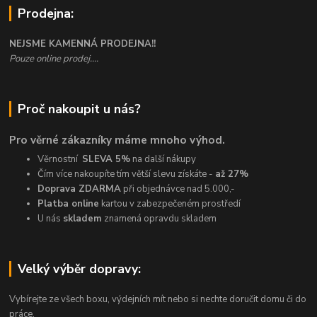
Prodejna:
NEJSME KAMENNÁ PRODEJNA!!
Pouze online prodej....
Proč nakoupit u nás?
Pro věrné zákazníky máme mnoho výhod.
Věrnostní
SLEVA 5%
na další nákupy
Čím více nakoupíte tím větší slevu získáte -
až 27%
Doprava ZDARMA
při objednávce nad 5.000,-
Platba online
kartou v zabezpečeném prostředí
U nás
skladem
znamená opravdu skladem
Velký výběr dopravy:
Vybírejte ze všech boxu, výdejních mít nebo si nechte doručit domu či do
práce.