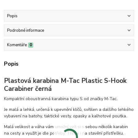
Popis
Podrobné informace
Komentáře
0
Popis
Plastová karabina M-Tac Plastic S-Hook
Carabiner černá
Kompaktní oboustranná karabina typu S od značky M-Tac.
Je malá a lehká, určená k upevnění klíčů, svítilen a dalšího lehkého
vybavení na batohy, taktické vesty, opasky a kalhotové poutka.
Malá velikost a váha vám umožní vzít si s sebou několik karabin
na cesty a využít je dle potřeby. Třeba i na stavění přístřešku.