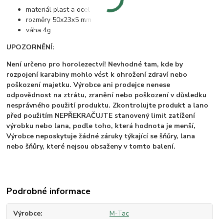
materiál plast a ocel
rozměry 50x23x5 mm
váha 4g
UPOZORNĚNÍ:
Není určeno pro horolezectví! Nevhodné tam, kde by
rozpojení karabiny mohlo vést k ohrožení zdraví nebo
poškození majetku.
Výrobce ani prodejce nenese
odpovědnost na ztrátu, zranění nebo poškození v důsledku
nesprávného použití produktu. Zkontrolujte produkt a lano
před použitím NEPŘEKRAČUJTE stanovený limit zatížení
výrobku nebo lana, podle toho, která hodnota je menší,
Výrobce neposkytuje žádné záruky týkající se šňůry, lana
nebo šňůry, které nejsou obsaženy v tomto balení.
Podrobné informace
Výrobce
M-Tac