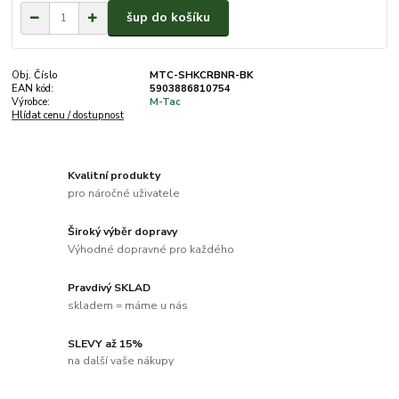
šup do košíku
Obj. Číslo
MTC-SHKCRBNR-BK
EAN kód:
5903886810754
Výrobce:
M-Tac
Hlídat cenu / dostupnost
Kvalitní produkty
pro náročné uživatele
Široký výběr dopravy
Výhodné dopravné pro každého
Pravdivý SKLAD
skladem = máme u nás
SLEVY až 15%
na další vaše nákupy