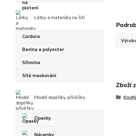
Látky a materiály na šití
Podrob
Cordura
Výrob
Bavlna a polyester
Síťovina
Sítě maskování
Zboží 
Modní doplňky, přívěšky
Knofl
Opasky
Náramky