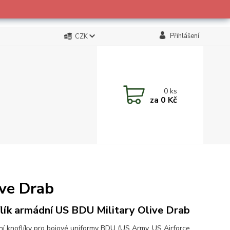
Přihlášení
CZK
0
ks
za
0 Kč
ive Drab
lík armádní US BDU Military Olive Drab
í knoflíky pro bojové uniformy BDU (US Army, US Airforce,