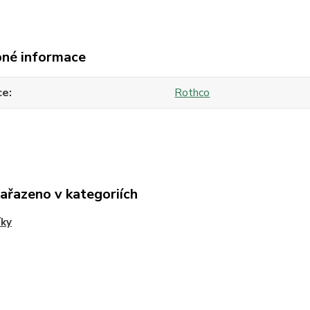
né informace
ce
Rothco
zařazeno v kategoriích
íky