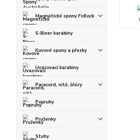
Magnetické spony Fidlock
S-Biner karabiny
Kovové spony a přezky
Uvazovací karabiny
Paracord, nitě, šňůry
Popruhy
Pruženky
Stuhy