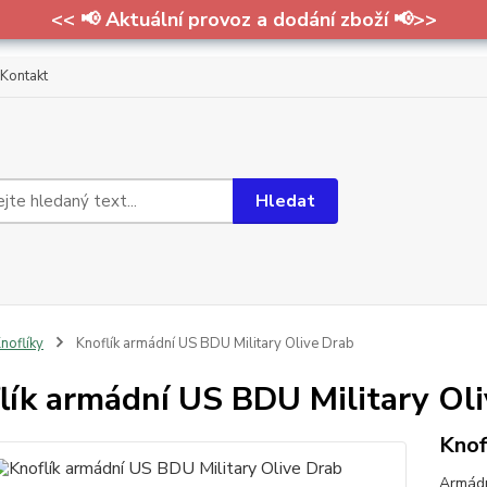
<< 📢 Aktuální provoz a dodání zboží 📢>>
Kontakt
Hledat
noflíky
Knoflík armádní US BDU Military Olive Drab
lík armádní US BDU Military Ol
Knof
Armádn