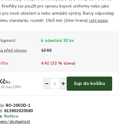
 Knoflíky lze použít pro opravu bojové uniformy nebo jako
ci pro nové oblečení a nebo armádní výstroj. Barvy odpovídají
ímu standardu. rozměr: 19x5 mm (2mm hrana)
celý popis
tupnost
k odeslání 92 ks
a před slevou
12 Kč
tříte
4 Kč (
33
% sleva)
Kč
/
ks
šup do košíku
 Kč
bez DPH
slo
RO-205OD-1
d:
613902020580
e:
Rothco
cenu / dostupnost