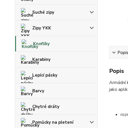
Suché zipy
Zipy YKK
Knoflíky
Popi
Karabiny
Popis
Lepící pásky
Armádní k
jako apli
Barvy
Chytré dráty
roz
Pomůcky na pletení