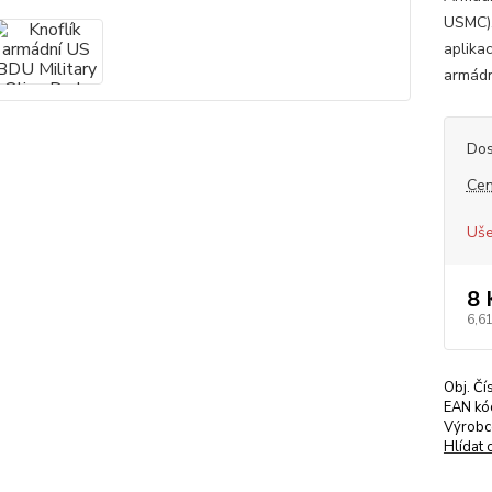
USMC).
aplika
armádn
Dos
Cen
Uše
8 
6,61
Obj. Čí
EAN kó
Výrobc
Hlídat 