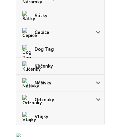
Šátky
Čepice
Dog Tag
Klíčenky
Nášivky
Odznaky
Vlajky