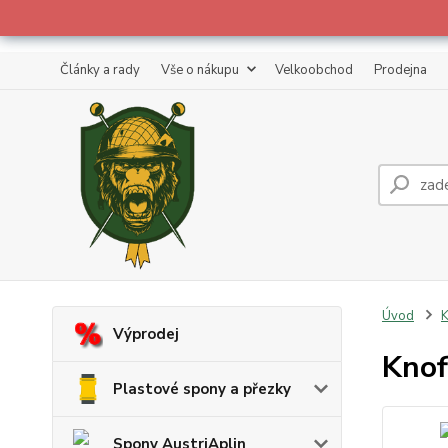
Články a rady
Vše o nákupu
Velkoobchod
Prodejna
Úvod
K
Výprodej
Knof
Plastové spony a přezky
Spony AustriAplin