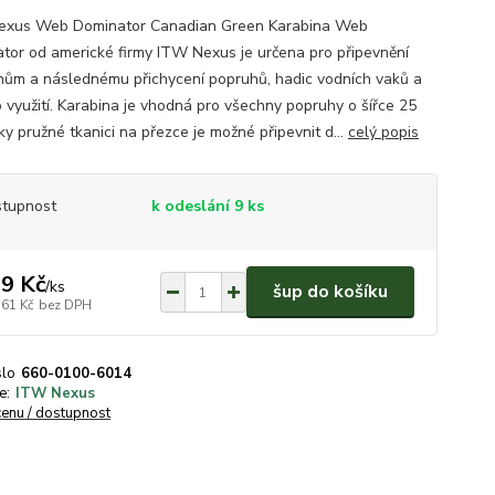
exus Web Dominator Canadian Green Karabina Web
tor od americké firmy ITW Nexus je určena pro připevnění
hům a následnému přichycení popruhů, hadic vodních vaků a
o využití. Karabina je vhodná pro všechny popruhy o šířce 25
ky pružné tkanici na přezce je možné připevnit d...
celý popis
tupnost
k odeslání 9 ks
9 Kč
/
ks
šup do košíku
,61 Kč
bez DPH
slo
660-0100-6014
e:
ITW Nexus
cenu / dostupnost