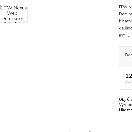
ITW N
Domina
k bato
dalšíh
mm. Dí
Dos
12
106
Obj. Čí
Výrobc
Hlídat 