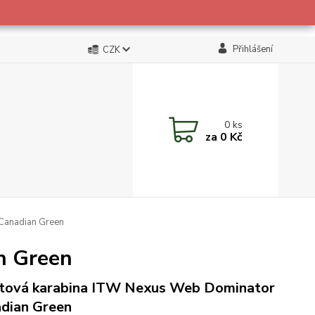
Přihlášení
CZK
0
ks
za
0 Kč
Canadian Green
n Green
tová karabina ITW Nexus Web Dominator
dian Green