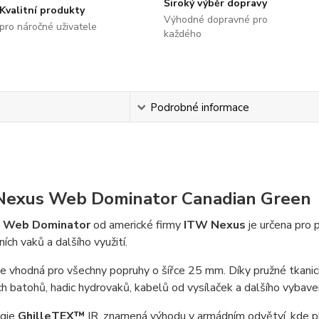
Široký výběr dopravy
Kvalitní produkty
Výhodné dopravné pro
pro náročné uživatele
každého
s
Podrobné informace
Nexus Web Dominator Canadian Green
a Web Dominator
od americké firmy
ITW Nexus
je určena pro 
ních vaků a dalšího využití.
je vhodná pro všechny popruhy o šířce 25 mm. Díky pružné tkanic
 batohů, hadic hydrovaků, kabelů od vysílaček a dalšího vybaven
ogie
GhilleTEX™
IR, znamená výhodu v armádním odvětví, kde pl