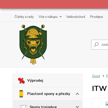
Články a rady
Vše o nákupu
Velkoobchod
Prodejna
Úvod
P
Výprodej
ITW 
Plastové spony a přezky
Spony trojzubce