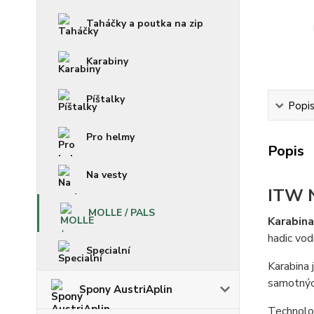
Taháčky a poutka na zip
Karabiny
Píštalky
Popi
Pro helmy
Popis
Na vesty
ITW 
MOLLE / PALS
Karabin
hadic vod
Specialní
Karabina 
samotných
Spony AustriAplin
Technol