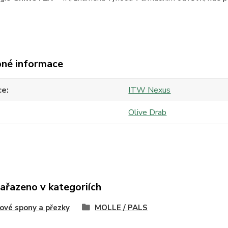
né informace
ce
ITW Nexus
Olive Drab
zařazeno v kategoriích
ové spony a přezky
MOLLE / PALS