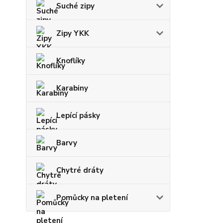
Suché zipy
Zipy YKK
Knoflíky
Karabiny
Lepící pásky
Barvy
Chytré dráty
Pomůcky na pletení