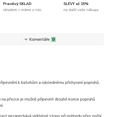
Pravdivý SKLAD
SLEVY až 15%
skladem = máme u nás
na další vaše nákupy
Komentáře
0
připevnění k batohům a následnému přichycení popruhů,
i na přezce je možné připevnit dlouhé konce popruhů
í.
ast nezanechává viditelné stopy při pohledu přes noční