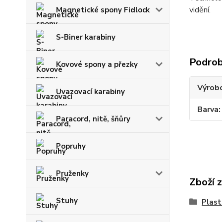
vidění.
Magnetické spony Fidlock
S-Biner karabiny
Podrob
Kovové spony a přezky
Výrob
Uvazovací karabiny
Barva
Paracord, nitě, šňůry
Popruhy
Pruženky
Zboží 
Stuhy
Plast