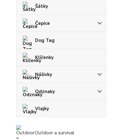
Šátky
Čepice
Dog Tag
Klíčenky
Nášivky
Odznaky
Vlajky
Outdoor a survival