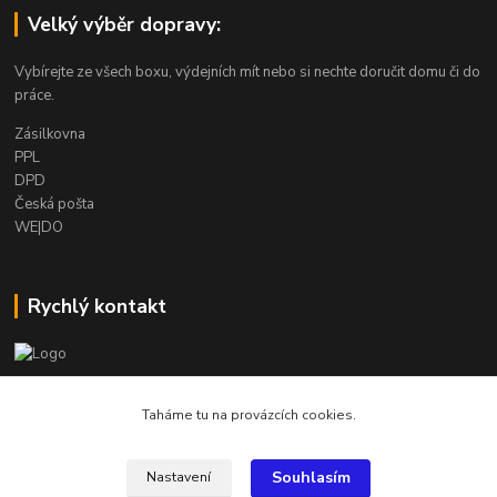
Velký výběr dopravy:
Vybírejte ze všech boxu, výdejních mít nebo si nechte doručit domu či do
práce.
Zásilkovna
PPL
DPD
Česká pošta
WE|DO
Rychlý kontakt
info@armygalanterie.cz
Taháme tu na provázcích cookies.
Souhlasím
Nastavení