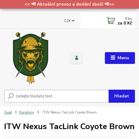
<< 📢 Aktuální provoz a dodání zboží 📢>>
0
ks
CZK
za
0 Kč
Menu
Hledat
Úvod
Karabiny
ITW Nexus TacLink Coyote Brown
ITW Nexus TacLink Coyote Brown