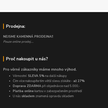
Prodejna:
NEJSME KAMENNÁ PRODEJNA!!
Pouze online prodej....
Proč nakoupit u nás?
Pro věrné zákazníky máme mnoho výhod.
Věrnostní
SLEVA 5%
na další nákupy
Čím více nakoupíte tím větší slevu získáte -
až 27%
Doprava ZDARMA
při objednávce nad 5.000,-
Platba online
kartou v zabezpečeném prostředí
U nás
skladem
znamená opravdu skladem