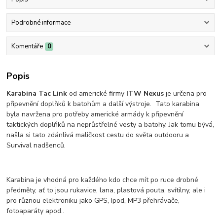
Podrobné informace
Komentáře
0
Popis
Karabina Tac Link
od americké firmy
ITW Nexus
je určena pro
připevnění doplňků k batohům a další výstroje. Tato karabina
byla navržena pro potřeby americké armády k připevnění
taktických doplňků na neprůstřelné vesty a batohy. Jak tomu bývá,
našla si tato zdánlivá maličkost cestu do světa outdooru a
Survival nadšenců.
Karabina je vhodná pro každého kdo chce mít po ruce drobné
předměty, ať to jsou rukavice, lana, plastová pouta, svítilny, ale i
pro různou elektroniku jako GPS, Ipod, MP3 přehrávače,
fotoaparáty apod..