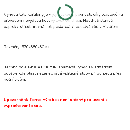
Výhoda této karabiny je v její velikosti, pevnosti, díky plastovému
provedení nevydává kovový zvuk při chůzi, Neodráží sluneční
paprsky, stálobarevná i při poškrábání, odolává vůči UV záření.
Rozměry: 570x880x80 mm
Technologie
GhilleTEX™
IR, znamená výhodu v armádním
odvětví, kde plast nezanechává viditelné stopy při pohledu přes
noční vidění.
Upozornění: Tento výrobek není určený pro lezení a
vyproštovaní osob.