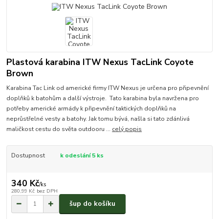
Plastová karabina ITW Nexus TacLink Coyote
Brown
Karabina Tac Link od americké firmy ITW Nexus je určena pro připevnění
doplňků k batohům a další výstroje. Tato karabina byla navržena pro
potřeby americké armády k připevnění taktických doplňků na
neprůstřelné vesty a batohy. Jak tomu bývá, našla si tato zdánlivá
maličkost cestu do světa outdooru ...
celý popis
Dostupnost
k odeslání 5 ks
340 Kč
/
ks
280,99 Kč
bez DPH
šup do košíku