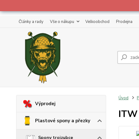
Články a rady
Vše o nákupu
Velkoobchod
Prodejna
Úvod
P
Výprodej
ITW 
Plastové spony a přezky
Spony trojzubce