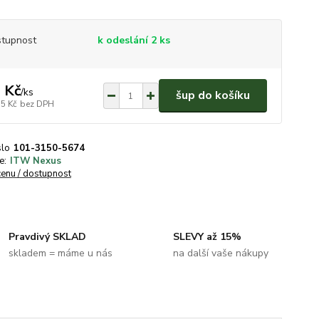
tupnost
k odeslání 2 ks
 Kč
/
ks
šup do košíku
55 Kč
bez DPH
slo
101-3150-5674
e:
ITW Nexus
cenu / dostupnost
Pravdivý SKLAD
SLEVY až 15%
skladem = máme u nás
na další vaše nákupy