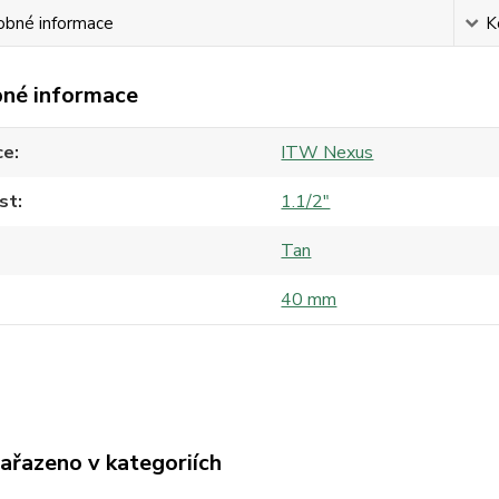
obné informace
K
né informace
ce
ITW Nexus
st
1.1/2"
Tan
40 mm
zařazeno v kategoriích