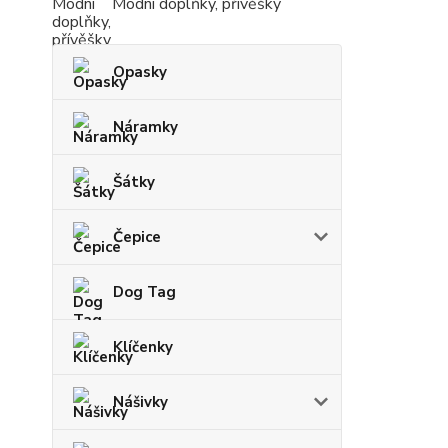
Modní doplňky, přívěšky
Opasky
Náramky
Šátky
Čepice
Dog Tag
Klíčenky
Nášivky