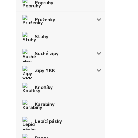
Popruhy
Pruženky
Stuhy
Suché zipy
Zipy YKK
Knoflíky
Karabiny
Lepící pásky