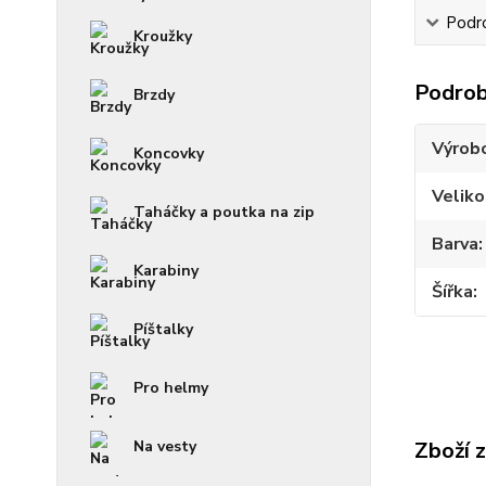
Podr
Kroužky
Podrob
Brzdy
Výrob
Koncovky
Veliko
Taháčky a poutka na zip
Barva
Karabiny
Šířka
Píštalky
Pro helmy
Na vesty
Zboží 