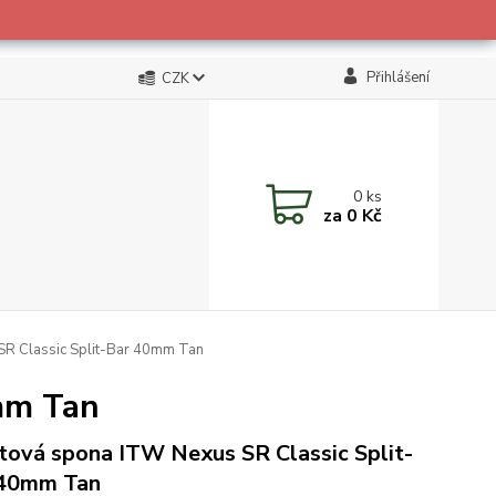
Přihlášení
CZK
0
ks
za
0 Kč
R Classic Split-Bar 40mm Tan
mm Tan
tová spona ITW Nexus SR Classic Split-
 40mm Tan