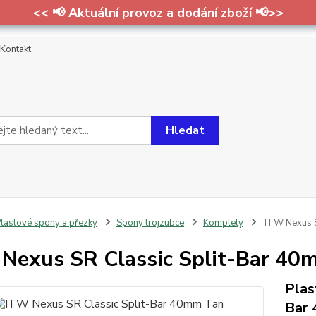
<< 📢 Aktuální provoz a dodání zboží 📢>>
Kontakt
Hledat
lastové spony a přezky
Spony trojzubce
Komplety
ITW Nexus S
Nexus SR Classic Split-Bar 40
Plas
Bar