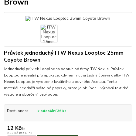
Brown
Průvlek jednoduchý ITW Nexus Looploc 25mm
Coyote Brown
Jednoduchý průvlek Looploc na popruh od firmy ITW Nexus. Průvlek
Looploc je ideální pro aplikace, kdy není nutná žádná úprava délky. ITW
Nexus Looploc je vyroben z kvalitního a pevného Acetalu. Tento
materiál neodráží světelné paprsky, proto je oblíben u výrobců taktické
výstroje a oblečení.
celý popis
Dostupnost
k odeslání 36 ks
12 Kč
/
ks
9,92 Kč
bez DPH