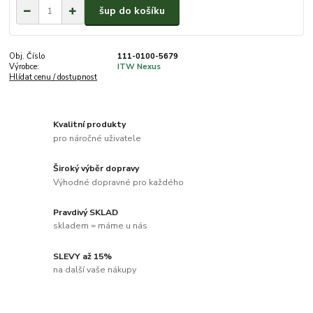
šup do košíku
Obj. Číslo
111-0100-5679
Výrobce:
ITW Nexus
Hlídat cenu / dostupnost
Kvalitní produkty
pro náročné uživatele
Široký výběr dopravy
Výhodné dopravné pro každého
Pravdivý SKLAD
skladem = máme u nás
SLEVY až 15%
na další vaše nákupy