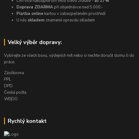
Čím více nakoupíte tím větší slevu získáte -
až 27%
Doprava ZDARMA
při objednávce nad 5.000,-
Platba online
kartou v zabezpečeném prostředí
U nás
skladem
znamená opravdu skladem
Velký výběr dopravy:
Vybírejte ze všech boxu, výdejních mít nebo si nechte doručit domu či do
práce.
Zásilkovna
PPL
DPD
Česká pošta
WE|DO
Rychlý kontakt