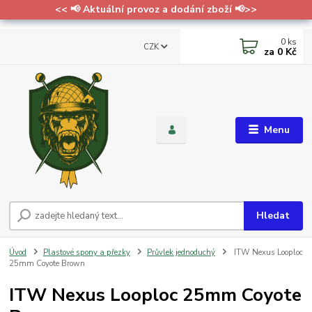
<< 📢 Aktuální provoz a dodání zboží 📢>>
0
ks
CZK
za
0 Kč
Menu
Hledat
Úvod
Plastové spony a přezky
Průvlek jednoduchý
ITW Nexus Looploc
25mm Coyote Brown
ITW Nexus Looploc 25mm Coyote