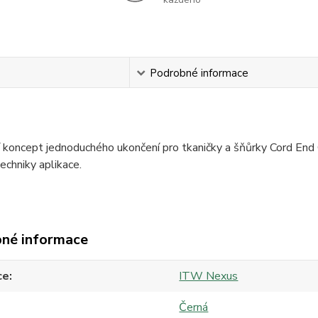
s
Podrobné informace
í koncept jednoduchého ukončení pro tkaničky a šňůrky Cord En
techniky aplikace.
né informace
ce
ITW Nexus
Černá