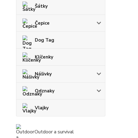
Šátky
Čepice
Dog Tag
Klíčenky
Nášivky
Odznaky
Vlajky
Outdoor a survival