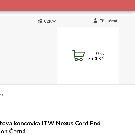
Přihlášení
CZK
0
ks
za
0 Kč
ná
tová koncovka ITW Nexus Cord End
on Černá