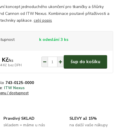
ivní koncept jednoduchého ukončení pro tkaničky a šňůrky
nd Cannon od ITW Nexus. Kombinace poutavé přitažlivosti a
 techniky aplikace.
celý popis
tupnost
k odeslání 3 ks
 Kč
/
ks
šup do košíku
84 Kč
bez DPH
slo
743-0125-0000
e:
ITW Nexus
cenu / dostupnost
Pravdivý SKLAD
SLEVY až 15%
skladem = máme u nás
na další vaše nákupy