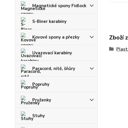
Magnetické spony Fidlock
S-Biner karabiny
Zboží 
Kovové spony a přezky
Plast
Uvazovací karabiny
Paracord, nitě, šňůry
Popruhy
Pruženky
Stuhy