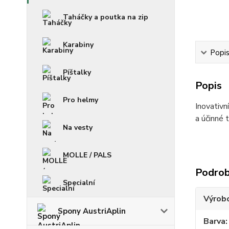
Taháčky a poutka na zip
Karabiny
Popi
Píštalky
Popis
Pro helmy
Inovativn
a účinné 
Na vesty
MOLLE / PALS
Podrob
Specialní
Výrob
Spony AustriAplin
Barva