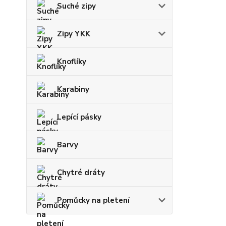
Suché zipy
Zipy YKK
Knoflíky
Karabiny
Lepící pásky
Barvy
Chytré dráty
Pomůcky na pletení