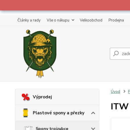
Články a rady
Vše o nákupu
Velkoobchod
Prodejna
Úvod
P
Výprodej
ITW 
Plastové spony a přezky
Spony trojzubce