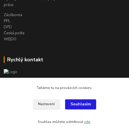
práce.
Zásilkovna
PPL
DPD
Česká pošta
WE|DO
Rychlý kontakt
info@armygalanterie.cz
Taháme tu na provázcích cookies.
Souhlasím
Nastavení
Všechny obrázky, popisky a texty jsou chráněny autorským právem
Souhlas můžete odmítnout
zde
.