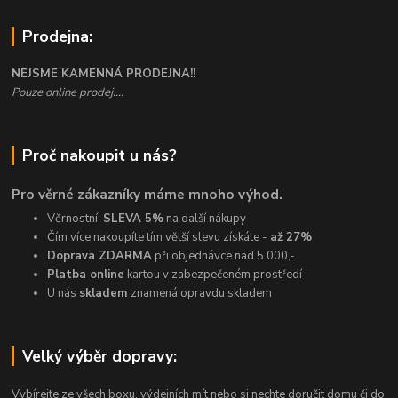
Prodejna:
NEJSME KAMENNÁ PRODEJNA!!
Pouze online prodej....
Proč nakoupit u nás?
Pro věrné zákazníky máme mnoho výhod.
Věrnostní
SLEVA 5%
na další nákupy
Čím více nakoupíte tím větší slevu získáte -
až 27%
Doprava ZDARMA
při objednávce nad 5.000,-
Platba online
kartou v zabezpečeném prostředí
U nás
skladem
znamená opravdu skladem
Velký výběr dopravy:
Vybírejte ze všech boxu, výdejních mít nebo si nechte doručit domu či do