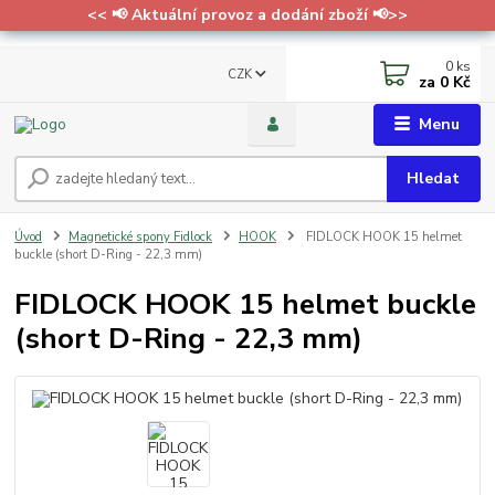
<< 📢 Aktuální provoz a dodání zboží 📢>>
0
ks
CZK
za
0 Kč
Menu
Hledat
Úvod
Magnetické spony Fidlock
HOOK
FIDLOCK HOOK 15 helmet
buckle (short D-Ring - 22,3 mm)
FIDLOCK HOOK 15 helmet buckle
(short D-Ring - 22,3 mm)