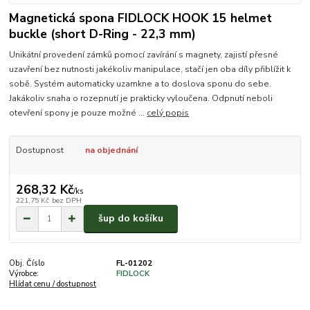
Magnetická spona FIDLOCK HOOK 15 helmet
buckle (short D-Ring - 22,3 mm)
Unikátní provedení zámků pomocí zavírání s magnety, zajistí přesné
uzavření bez nutnosti jakékoliv manipulace, stačí jen oba díly přiblížit k
sobě. Systém automaticky uzamkne a to doslova sponu do sebe.
Jakákoliv snaha o rozepnutí je prakticky vyloučena. Odpnutí neboli
otevření spony je pouze možné ...
celý popis
Dostupnost
na objednání
268,32 Kč
/
ks
221,75 Kč
bez DPH
šup do košíku
Obj. Číslo
FL-01202
Výrobce:
FIDLOCK
Hlídat cenu / dostupnost