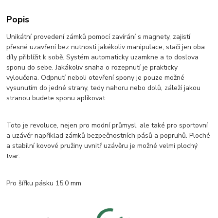
Popis
Unikátní provedení zámků pomocí zavírání s magnety, zajistí
přesné uzavření bez nutnosti jakékoliv manipulace, stačí jen oba
díly přiblížit k sobě. Systém automaticky uzamkne a to doslova
sponu do sebe. Jakákoliv snaha o rozepnutí je prakticky
vyloučena. Odpnutí neboli otevření spony je pouze možné
vysunutím do jedné strany, tedy nahoru nebo dolů, záleží jakou
stranou budete sponu aplikovat.
Toto je revoluce, nejen pro modní průmysl, ale také pro sportovní
a uzávěr například zámků bezpečnostních pásů a popruhů. Ploché
a stabilní kovové pružiny uvnitř uzávěru je možné velmi plochý
tvar.
Pro šířku pásku 15,0 mm