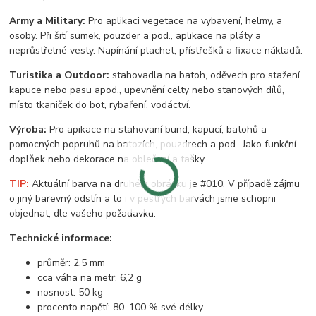
Army a Military:
Pro aplikaci vegetace na vybavení, helmy, a
osoby. Při šití sumek, pouzder a pod., aplikace na pláty a
neprůstřelné vesty. Napínání plachet, přístřešků a fixace nákladů.
Turistika a Outdoor:
stahovadla na batoh, oděvech pro stažení
kapuce nebo pasu apod., upevnění celty nebo stanových dílů,
místo tkaniček do bot, rybaření, vodáctví.
Výroba:
Pro apikace na stahovaní bund, kapucí, batohů a
pomocných popruhů na batozích, pouzdrech a pod.. Jako funkční
doplňek nebo dekorace na oblečení a tašky.
TIP:
Aktuální barva na druhém obrázku je #010. V případě zájmu
o jiný barevný odstín a to i v pestrých barvách jsme schopni
objednat, dle vašeho požadavku.
Technické informace:
průměr: 2,5 mm
cca váha na metr: 6,2 g
nosnost: 50 kg
procento napětí: 80–100 % své délky