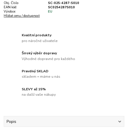
Obj. Číslo
SC-025-4287-S010
EAN kód:
SC0254287S010
Výrobce:
EU
Hlídat cenu / dostupnost
Kvalitní produkty
pro náročné uživatele
Široký výběr dopravy
Výhodné dopravné pro každého
Pravdivý SKLAD
skladem = máme u nás
SLEVY až 15%
na další vaše nákupy
Popis