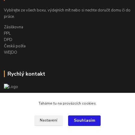
Vybírejte ze všech boxu, výdejních mít nebo si nechte doručit domu či do
práce.
Zásilkovna
PPL
DPD
Česká pošta
WE|DO
Rychlý kontakt
info@armygalanterie.cz
Taháme tu na provázcích cookies.
Souhlasím
Nastavení