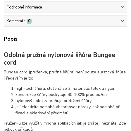
Podrobné informace
Komentáře
0
Popis
Odolná pružná nylonová šňůra Bungee
cord
Bungee cord (pruženka, pružná šňůra) není pouze elastická šňůra.
Především je to:
high-tech šňůra, složená ze 2 materiálů: latex a nylon
konstrukce šňůry poskytuje 80-100% prodloužení
nylonový oplet zabraňuje přetržení šňůry
její elasticita pomáhá absorbovat nárazy, což pomáhá při
fixaci a skladování předmětů
Pruženku lze využít v mnoha aplikacích jak je znáte i neznáte. Zde
několik příkladů.