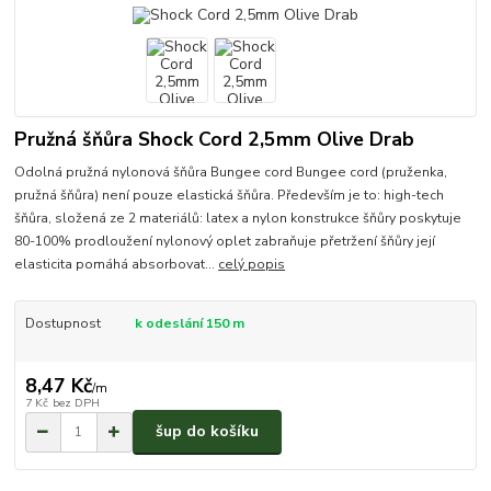
Pružná šňůra Shock Cord 2,5mm Olive Drab
Odolná pružná nylonová šňůra Bungee cord Bungee cord (pruženka,
pružná šňůra) není pouze elastická šňůra. Především je to: high-tech
šňůra, složená ze 2 materiálů: latex a nylon konstrukce šňůry poskytuje
80-100% prodloužení nylonový oplet zabraňuje přetržení šňůry její
elasticita pomáhá absorbovat...
celý popis
Dostupnost
k odeslání 150 m
8,47 Kč
/
m
7 Kč
bez DPH
šup do košíku