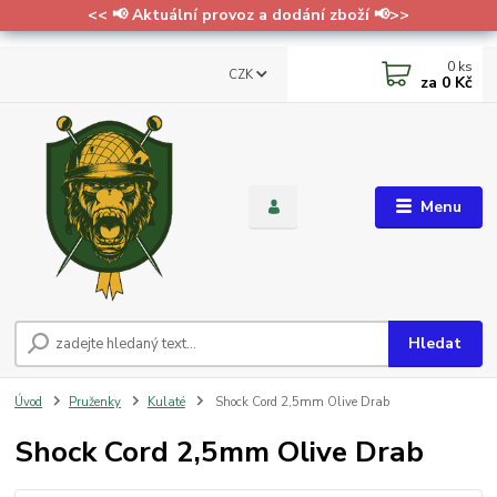
<< 📢 Aktuální provoz a dodání zboží 📢>>
0
ks
CZK
za
0 Kč
Menu
Hledat
Úvod
Pruženky
Kulaté
Shock Cord 2,5mm Olive Drab
Shock Cord 2,5mm Olive Drab