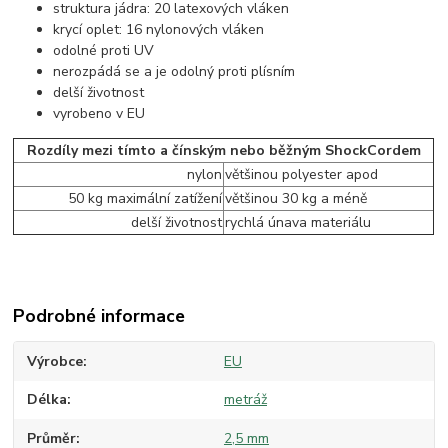
struktura jádra: 20 latexových vláken
krycí oplet: 16 nylonových vláken
odolné proti UV
nerozpádá se a je odolný proti plísním
delší životnost
vyrobeno v EU
Rozdíly mezi tímto a čínským nebo běžným ShockCordem
nylon
většinou polyester apod
50 kg maximální zatížení
většinou 30 kg a méně
delší životnost
rychlá únava materiálu
Podrobné informace
Výrobce
EU
Délka
metráž
Průměr
2,5 mm