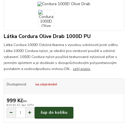
Látka Cordura Olive Drab 1000D PU
Látka Cordura 1000D Odolná tkanina s vysokou odolností proti oděru.
Látka 1000D Cordura nylon, je ideální pro venkovní použití a odolné
vybavení. 1000D Cordura nylon používá texturované nylonové příze s
jemným úpletem a je dodáván s dvouprůchodovým polyuretanovým
povlakem a vodoodpudivou vrstvou Dík...
celý popis
Dostupnost
na objednání
999 Kč
/
m
825,62 Kč
bez DPH
šup do košíku