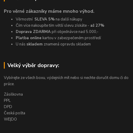
Pro věrné zákazníky máme mnoho výhod.
Věrnostní
SLEVA 5%
na další nákupy
Čím více nakoupíte tím větší slevu získáte -
až 27%
Doprava ZDARMA
při objednávce nad 5.000,-
Platba online
kartou v zabezpečeném prostředí
U nás
skladem
znamená opravdu skladem
Velký výběr dopravy:
Vybírejte ze všech boxu, výdejních mít nebo si nechte doručit domu či do
práce.
Zásilkovna
PPL
DPD
Česká pošta
WE|DO