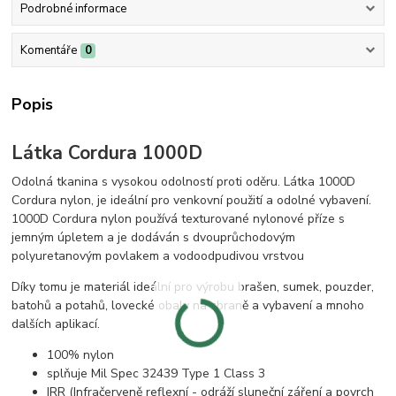
Podrobné informace
Komentáře
0
Popis
Látka Cordura 1000D
Odolná tkanina s vysokou odolností proti oděru. Látka 1000D
Cordura nylon, je ideální pro venkovní použití a odolné vybavení.
1000D Cordura nylon používá texturované nylonové příze s
jemným úpletem a je dodáván s dvouprůchodovým
polyuretanovým povlakem a vodoodpudivou vrstvou
Díky tomu je materiál ideální pro výrobu brašen, sumek, pouzder,
batohů a potahů, lovecké obaly na zbraně a vybavení a mnoho
dalších aplikací.
100% nylon
splňuje Mil Spec 32439 Type 1 Class 3
IRR (Infračerveně reflexní - odráží sluneční záření a povrch