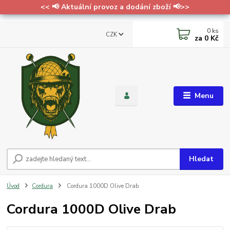
<< 📢 Aktuální provoz a dodání zboží 📢>>
0
ks
CZK
za
0 Kč
Menu
Hledat
Úvod
Cordura
Cordura 1000D Olive Drab
Cordura 1000D Olive Drab