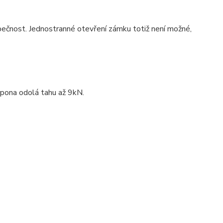
zpečnost.
Jednostranné otevření zámku totiž není možné,
spona odolá tahu až 9kN.