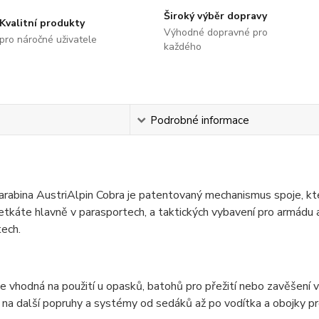
Široký výběr dopravy
Kvalitní produkty
Výhodné dopravné pro
pro náročné uživatele
každého
s
Podrobné informace
rabina AustriAlpin Cobra je patentovaný mechanismus spoje, kte
tkáte hlavně v parasportech, a taktických vybavení pro armádu a 
ech.
je vhodná na použití u opasků, batohů pro přežití nebo zavěšení
 na další popruhy a systémy od sedáků až po vodítka a obojky pro