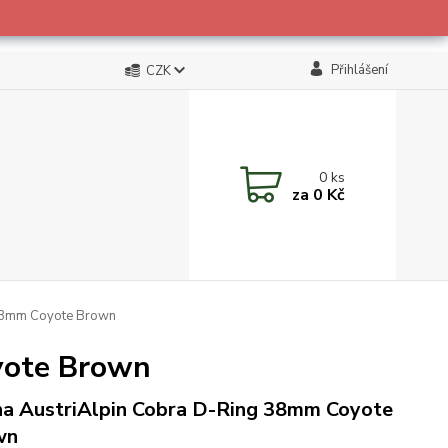
Přihlášení
CZK
0
ks
za
0 Kč
 38mm Coyote Brown
yote Brown
a AustriAlpin Cobra D-Ring 38mm Coyote
wn