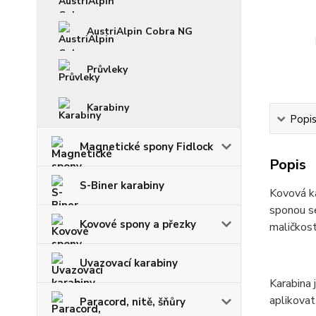
AustriAlpin Cobra NG
Průvleky
Karabiny
Popi
Magnetické spony Fidlock
Popis
S-Biner karabiny
Kovová ka
sponou se
Kovové spony a přezky
maličkost
Uvazovací karabiny
Karabina 
aplikovat
Paracord, nitě, šňůry