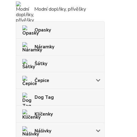
Modní doplňky, přívěšky
Opasky
Náramky
Šátky
Čepice
Dog Tag
Klíčenky
Nášivky