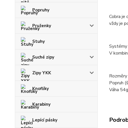
Popruhy
C
obra je
vždy je p
Pruženky
Stuhy
Systémy A
V kombina
Suché zipy
Zipy YKK
Rozměry
Popruh (
Knoflíky
Váha 54
Karabiny
Podrob
Lepící pásky