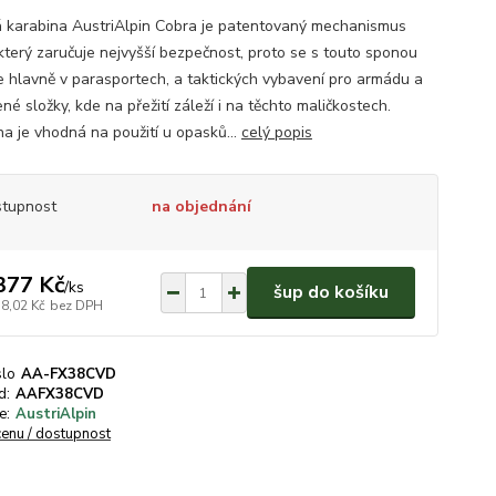
 karabina AustriAlpin Cobra je patentovaný mechanismus
 který zaručuje nejvyšší bezpečnost, proto se s touto sponou
e hlavně v parasportech, a taktických vybavení pro armádu a
né složky, kde na přežití záleží i na těchto maličkostech.
na je vhodná na použití u opasků...
celý popis
tupnost
na objednání
377 Kč
/
ks
šup do košíku
38,02 Kč
bez DPH
slo
AA-FX38CVD
d:
AAFX38CVD
e:
AustriAlpin
cenu / dostupnost