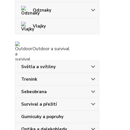
Odznaky
Vlajky
Outdoor a survival
Světla a svítilny
Trenink
Sebeobrana
Survival a přežití
Gumicuky a popruhy
Optika a dalekohledy