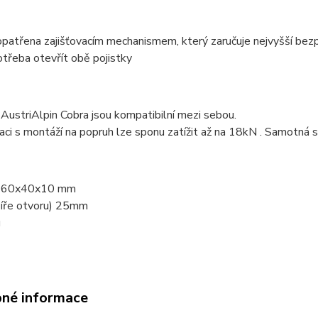
 opatřena zajišťovacím mechanismem, který zaručuje nejvyšší be
otřeba otevřít obě pojistky
ustriAlpin Cobra jsou kompatibilní mezi sebou.
ci s montáží na popruh lze sponu zatížit až na 18kN . Samotná 
 60x40x10 mm
šíře otvoru) 25mm
g
né informace