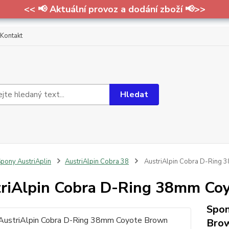
<< 📢 Aktuální provoz a dodání zboží 📢>>
Kontakt
Hledat
pony AustriAplin
AustriAlpin Cobra 38
AustriAlpin Cobra D-Ring
riAlpin Cobra D-Ring 38mm Co
Spon
Bro