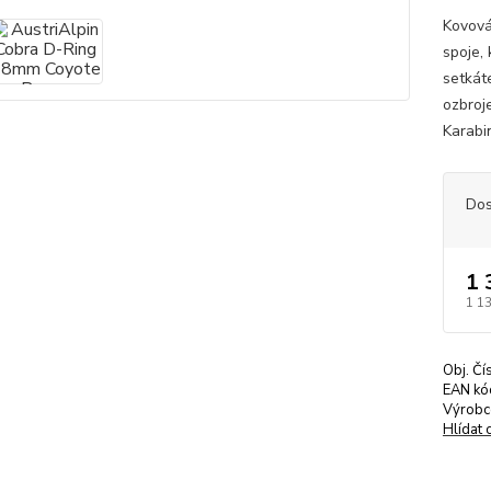
Kovová
spoje,
setkát
ozbroje
Karabi
Dos
1 
1 1
Obj. Čí
EAN kó
Výrobc
Hlídat 