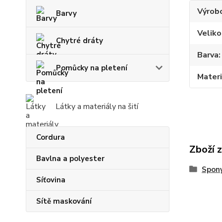
Výrob
Barvy
Veliko
Chytré dráty
Barva
Pomůcky na pletení
Materi
Látky a materiály na šití
Cordura
Zboží 
Bavlna a polyester
Spony
Síťovina
Sítě maskování