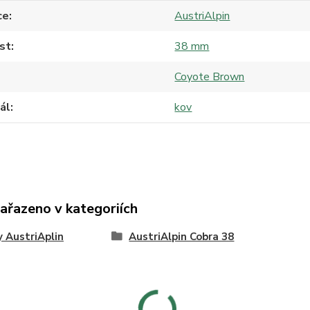
ce
AustriAlpin
st
38 mm
Coyote Brown
ál
kov
zařazeno v kategoriích
 AustriAplin
AustriAlpin Cobra 38