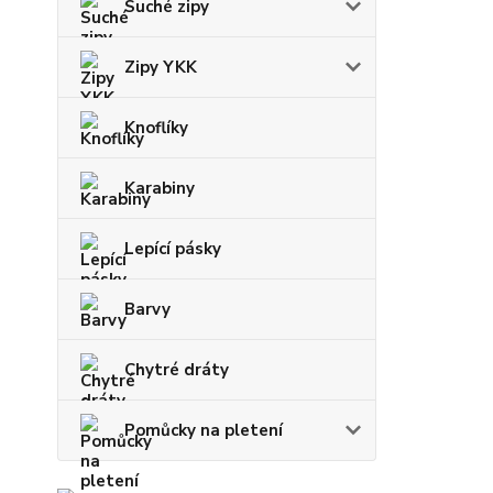
Suché zipy
Zipy YKK
Knoflíky
Karabiny
Lepící pásky
Barvy
Chytré dráty
Pomůcky na pletení