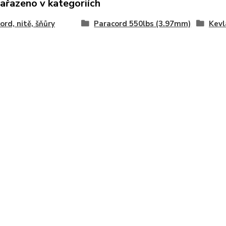
zařazeno v kategoriích
ord, nitě, šňůry
Paracord 550lbs (3.97mm)
Kevl