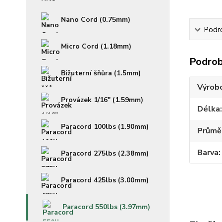
Nano Cord (0.75mm)
Podr
Micro Cord (1.18mm)
Podrob
Bižuterní šňůra (1.5mm)
Výrob
Provázek 1/16" (1.59mm)
Délka
Paracord 100lbs (1.90mm)
Průmě
Barva
Paracord 275lbs (2.38mm)
Paracord 425lbs (3.00mm)
Paracord 550lbs (3.97mm)