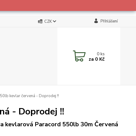
Přihlášení
CZK
0
ks
za
0 Kč
lb kevlar červená - Doprodej !!
á - Doprodej !!
a kevlarová Paracord 550lb 30m Červená