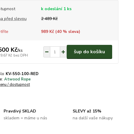
tupnost
k odeslání 1 ks
a před slevou
2 489 Kč
tříte
989 Kč (
40
% sleva)
500 Kč
/
ks
šup do košíku
39,67 Kč
bez DPH
slo
KV-550-100-RED
e:
Atwood Rope
cenu / dostupnost
Pravdivý SKLAD
SLEVY až 15%
skladem = máme u nás
na další vaše nákupy