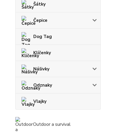
Šátky
Čepice
Dog Tag
Klíčenky
Nášivky
Odznaky
Vlajky
Outdoor a survival