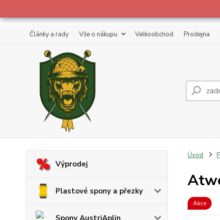
Články a rady
Vše o nákupu
Velkoobchod
Prodejna
Úvod
P
Výprodej
Atwo
Plastové spony a přezky
Akce
Spony AustriAplin