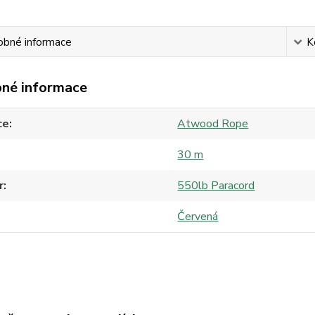
obné informace
K
né informace
ce
Atwood Rope
30 m
r
550lb Paracord
Červená