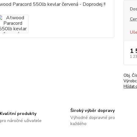
Dos
Cen
Uše
1 
1 2
Obj. Čí
Výrobc
Hlídat 
Široký výběr dopravy
Kvalitní produkty
Výhodné dopravné pro
pro náročné uživatele
každého