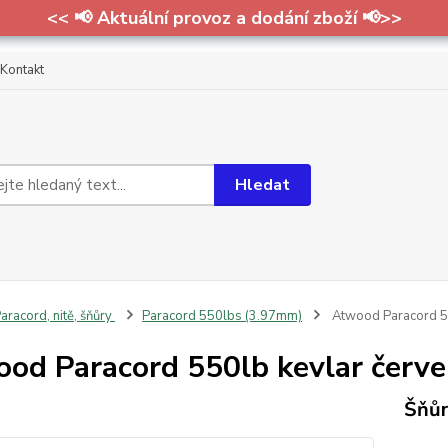
<< 📢 Aktuální provoz a dodání zboží 📢>>
Kontakt
Hledat
aracord, nitě, šňůry
Paracord 550lbs (3.97mm)
Atwood Paracord 550
od Paracord 550lb kevlar červen
Šňůr