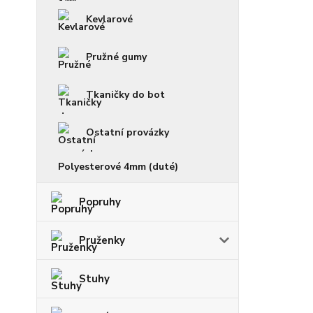
Kevlarové
Pružné gumy
Tkaničky do bot
Ostatní provázky
Polyesterové 4mm (duté)
Popruhy
Pruženky
Stuhy