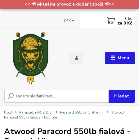
<< 📢 Aktuální provoz a dodání zboží 📢>>
0
ks
CZK
za
0 Kč
Menu
Hledat
Úvod
Paracord, nitě, šňůry
Paracord 550lbs (3.97mm)
Atwood
Paracord 550lb fialová - Doprodej !!
Atwood Paracord 550lb fialová -