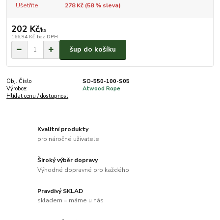
Ušetříte
278 Kč (
58
% sleva)
202 Kč
/
ks
166,94 Kč
bez DPH
šup do košíku
Obj. Číslo
SO-550-100-S05
Výrobce:
Atwood Rope
Hlídat cenu / dostupnost
Kvalitní produkty
pro náročné uživatele
Široký výběr dopravy
Výhodné dopravné pro každého
Pravdivý SKLAD
skladem = máme u nás