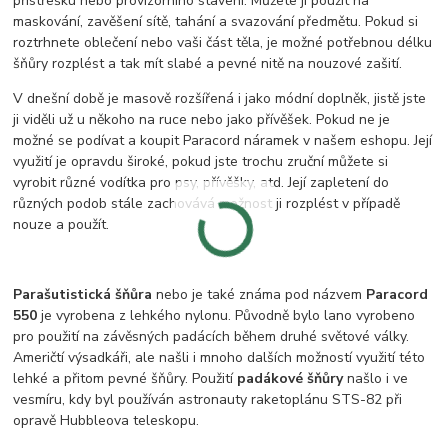
přístřešku nebo provizorního stavení. Můžete ji použit na
maskování, zavěšení sítě, tahání a svazování předmětu. Pokud si
roztrhnete oblečení nebo vaši část těla, je možné potřebnou délku
šňůry rozplést a tak mít slabé a pevné nitě na nouzové zašití.
V dnešní době je masově rozšířená i jako módní doplněk, jistě jste
ji viděli už u někoho na ruce nebo jako přívěšek. Pokud ne je
možné se podívat a koupit Paracord náramek v našem eshopu. Její
využití je opravdu široké, pokud jste trochu zruční můžete si
vyrobit různé vodítka pro psy, přívěšky, atd. Její zapletení do
různých podob stále zachovává možnost ji rozplést v případě
nouze a použít.
Parašutistická šňůra
nebo je také známa pod názvem
Paracord
550
je vyrobena z lehkého nylonu. Původně bylo lano vyrobeno
pro použití na závěsných padácích během druhé světové války.
Američtí výsadkáři, ale našli i mnoho dalších možností využití této
lehké a přitom pevné šňůry. Použití
padákové šňůry
našlo i ve
vesmíru, kdy byl používán astronauty raketoplánu STS-82 při
opravě Hubbleova teleskopu.