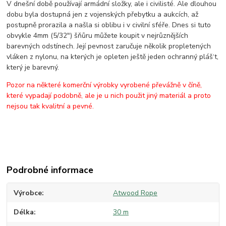
V dnešní době používají armádní složky, ale i civilisté. Ale dlouhou
dobu byla dostupná jen z vojenských přebytku a aukcích, až
postupně prorazila a našla si oblibu i v civilní sféře. Dnes si tuto
obvykle 4mm (5/32") šňůru můžete koupit v nejrůznějších
barevných odstínech. Její pevnost zaručuje několik propletených
vláken z nylonu, na kterých je opleten ještě jeden ochranný pláš‘t,
který je barevný.
Pozor na některé komerční výrobky vyrobené převážně v číně,
které vypadají podobně, ale je u nich použit jiný materiál a proto
nejsou tak kvalitní a pevné.
Podrobné informace
Výrobce
Atwood Rope
Délka
30 m