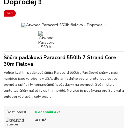
Doprodej !!
Akce
Šňůra padáková Paracord 550lb 7 Strand Core
30m Fialová
Velice kvalitní padáková šňůra Paracord 550lb . Padákové šnůry v naši
nabídce jsou vyrobeny v USA, dle armadního vzoru, proto jsou velice
pevné a splňují ty nejnáročnější požadavky na pevnost. Své místo si
tento typ šňůry našel i v civilním světě. Nejvíce je používána pro Survival a
outdoor výpravá...
celý popis
Dostupnost
k odeslání 4 ks
Cena před
480 Kč
slevou