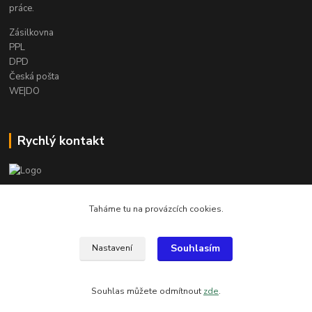
práce.
Zásilkovna
PPL
DPD
Česká pošta
WE|DO
Rychlý kontakt
info@armygalanterie.cz
Taháme tu na provázcích cookies.
Souhlasím
Nastavení
Všechny obrázky, popisky a texty jsou chráněny autorským právem
Souhlas můžete odmítnout
zde
.