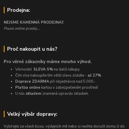
Prodejna:
NEJSME KAMENNÁ PRODEJNA!!
Pouze online prodej....
Proč nakoupit u nás?
Pro věrné zákazníky máme mnoho výhod.
Věrnostní
SLEVA 5%
na další nákupy
Čím více nakoupíte tím větší slevu získáte -
až 27%
Doprava ZDARMA
při objednávce nad 5.000,-
Platba online
kartou v zabezpečeném prostředí
U nás
skladem
znamená opravdu skladem
Velký výběr dopravy:
Vybírejte ze všech boxu, výdejních mít nebo si nechte doručit domu či do