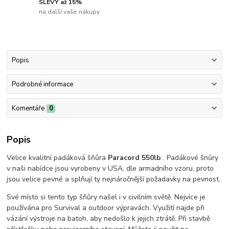
SLEVY až 15%
na další vaše nákupy
Popis
Podrobné informace
Komentáře
0
Popis
Velice kvalitní padáková šňůra
Paracord 550lb
. Padákové šnůry
v naši nabídce jsou vyrobeny v USA, dle armadního vzoru, proto
jsou velice pevné a splňují ty nejnáročnější požadavky na pevnost.
Své místo si tento typ šňůry našel i v civilním světě. Nejvíce je
používána pro Survival a outdoor výpravách. Využití najde při
vázání výstroje na batoh, aby nedošlo k jejich ztrátě. Při stavbě