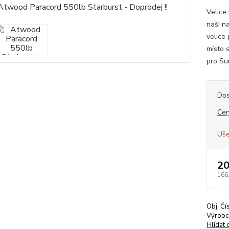
Velice
naši n
velice
místo s
pro Su
Dos
Cen
Uše
20
166
Obj. Čí
Výrobc
Hlídat 