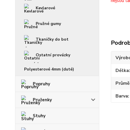
nejsou ta
Kevlarové
Pružné gumy
Tkaničky do bot
Podrob
Ostatní provázky
Výrob
Polyesterové 4mm (duté)
Délka
Průmě
Popruhy
Barva
Pruženky
Stuhy