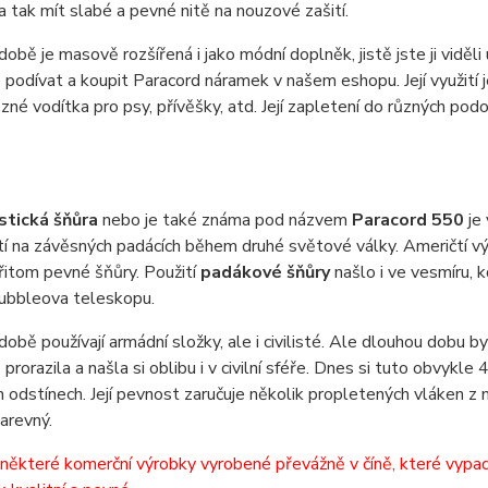
a tak mít slabé a pevné nitě na nouzové zašití.
době je masově rozšířená i jako módní doplněk, jistě jste ji viděl
podívat a koupit Paracord náramek v našem eshopu. Její využití j
ůzné vodítka pro psy, přívěšky, atd. Její zapletení do různých po
stická šňůra
nebo je také známa pod názvem
Paracord 550
je
tí na závěsných padácích během druhé světové války. Američtí výs
řitom pevné šňůry. Použití
padákové šňůry
našlo i ve vesmíru, 
ubbleova teleskopu.
době používají armádní složky, ale i civilisté. Ale dlouhou dobu b
prorazila a našla si oblibu i v civilní sféře. Dnes si tuto obvykl
 odstínech. Její pevnost zaručuje několik propletených vláken z n
barevný.
některé komerční výrobky vyrobené převážně v číně, které vypadají