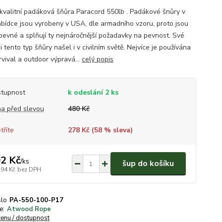
 kvalitní padáková šňůra Paracord 550lb . Padákové šnůry v
abídce jsou vyrobeny v USA, dle armadního vzoru, proto jsou
 pevné a splňují ty nejnáročnější požadavky na pevnost. Své
i tento typ šňůry našel i v civilním světě. Nejvíce je používána
rvival a outdoor výpravá...
celý popis
tupnost
k odeslání 2 ks
a před slevou
480 Kč
tříte
278 Kč (
58
% sleva)
2 Kč
/
ks
šup do košíku
,94 Kč
bez DPH
slo
PA-550-100-P17
e:
Atwood Rope
cenu / dostupnost