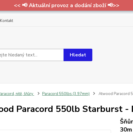
<< 📢 Aktuální provoz a dodání zboží 📢>>
Kontakt
Hledat
aracord, nitě, šňůry
Paracord 550lbs (3.97mm)
Atwood Paracord 55
od Paracord 550lb Starburst - D
Šňůr
30m 