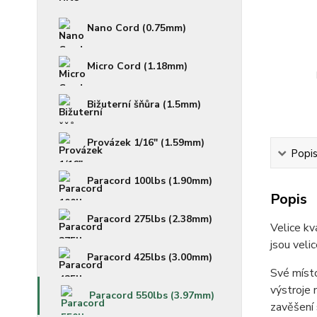
Nano Cord (0.75mm)
Micro Cord (1.18mm)
Bižuterní šňůra (1.5mm)
Provázek 1/16" (1.59mm)
Popi
Paracord 100lbs (1.90mm)
Popis
Paracord 275lbs (2.38mm)
Velice kv
jsou veli
Paracord 425lbs (3.00mm)
Své místo
výstroje 
Paracord 550lbs (3.97mm)
zavěšení 