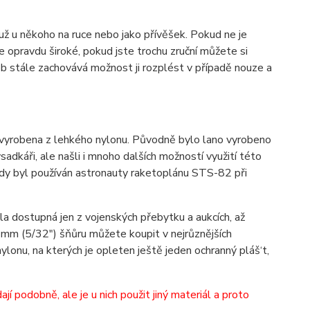
i už u někoho na ruce nebo jako přívěšek. Pokud ne je
e opravdu široké, pokud jste trochu zruční můžete si
dob stále zachovává možnost ji rozplést v případě nouze a
 vyrobena z lehkého nylonu. Původně bylo lano vyrobeno
adkáři, ale našli i mnoho dalších možností využití této
kdy byl používán astronauty raketoplánu STS-82 při
yla dostupná jen z vojenských přebytku a aukcích, až
e 4mm (5/32") šňůru můžete koupit v nejrůznějších
ylonu, na kterých je opleten ještě jeden ochranný pláš‘t,
 podobně, ale je u nich použit jiný materiál a proto