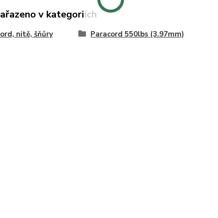
zařazeno v kategoriích
ord, nitě, šňůry
Paracord 550lbs (3.97mm)