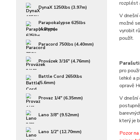
rozplést 
DynaX 1250lbs (3.97m)
V dnešní 
Parapokalypse 625lbs
možné se 
(4.0mm)
vyrobit r
použít.
Paracord 750lbs (4.40mm)
Provázek 3/16" (4.76mm)
Parašuti
pro použi
Battle Cord 2650lbs
lehké a p
(5.6mm)
opravě H
V dnešní 
Provaz 1/4" (6.35mm)
postupně 
barevných
Lano 3/8" (9.52mm)
který je 
Lano 1/2" (12.70mm)
Pozor na 