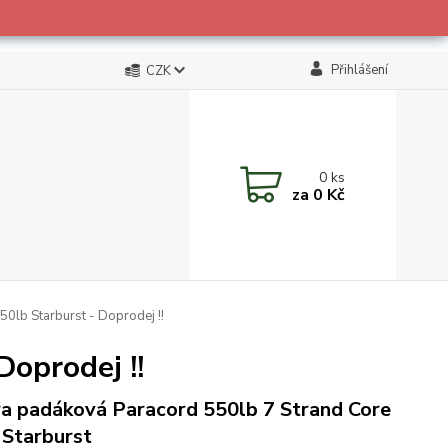
Přihlášení
CZK
0
ks
za
0 Kč
0lb Starburst - Doprodej !!
oprodej !!
a padáková Paracord 550lb 7 Strand Core
Starburst