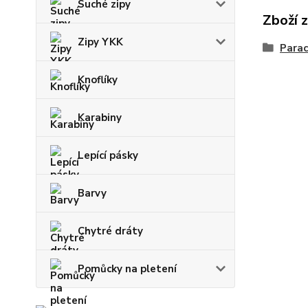
Suché zipy
Zboží 
Zipy YKK
Parac
Knoflíky
Karabiny
Lepící pásky
Barvy
Chytré dráty
Pomůcky na pletení