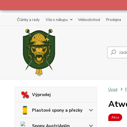
Články a rady
Vše o nákupu
Velkoobchod
Prodejna
Úvod
P
Výprodej
Atwo
Plastové spony a přezky
Akce
Spony AustriAplin