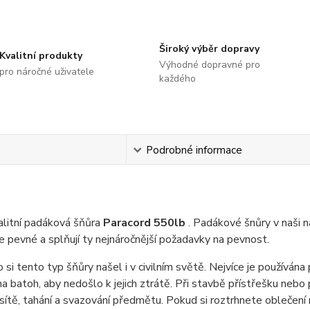
Široký výběr dopravy
Kvalitní produkty
Výhodné dopravné pro
pro náročné uživatele
každého
s
Podrobné informace
alitní padáková šňůra
Paracord 550lb
. Padákové šnůry v naši 
ce pevné a splňují ty nejnáročnější požadavky na pevnost.
 si tento typ šňůry našel i v civilním světě. Nejvíce je používána 
na batoh, aby nedošlo k jejich ztrátě. Při stavbě přístřešku nebo 
sítě, tahání a svazování předmětu. Pokud si roztrhnete oblečení