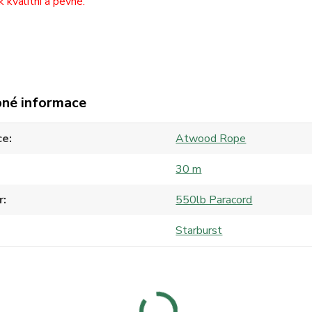
k kvalitní a pevné.
né informace
ce
Atwood Rope
30 m
r
550lb Paracord
Starburst