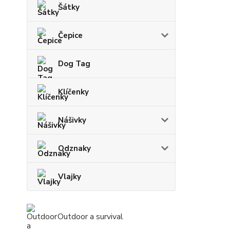
Šátky
Čepice
Dog Tag
Klíčenky
Nášivky
Odznaky
Vlajky
Outdoor a survival