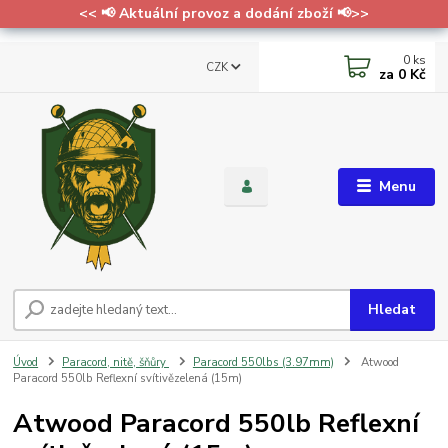
<< 📢 Aktuální provoz a dodání zboží 📢>>
0
ks
CZK
za
0 Kč
Menu
Hledat
Úvod
Paracord, nitě, šňůry
Paracord 550lbs (3.97mm)
Atwood
Paracord 550lb Reflexní svítivězelená (15m)
Atwood Paracord 550lb Reflexní