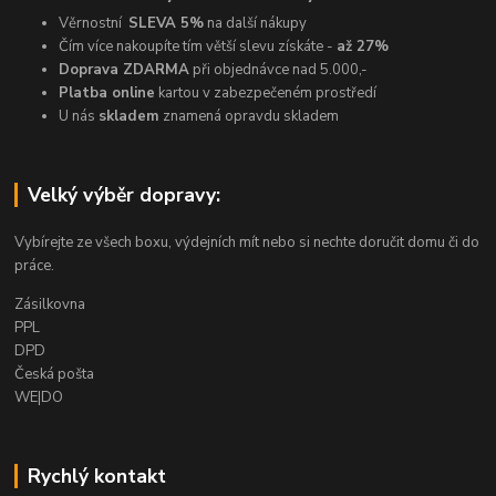
Věrnostní
SLEVA 5%
na další nákupy
Čím více nakoupíte tím větší slevu získáte -
až 27%
Doprava ZDARMA
při objednávce nad 5.000,-
Platba online
kartou v zabezpečeném prostředí
U nás
skladem
znamená opravdu skladem
Velký výběr dopravy:
Vybírejte ze všech boxu, výdejních mít nebo si nechte doručit domu či do
práce.
Zásilkovna
PPL
DPD
Česká pošta
WE|DO
Rychlý kontakt