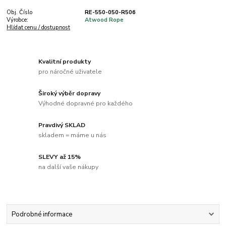
Obj. Číslo
RE-550-050-R506
Výrobce:
Atwood Rope
Hlídat cenu / dostupnost
Kvalitní produkty
pro náročné uživatele
Široký výběr dopravy
Výhodné dopravné pro každého
Pravdivý SKLAD
skladem = máme u nás
SLEVY až 15%
na další vaše nákupy
Podrobné informace