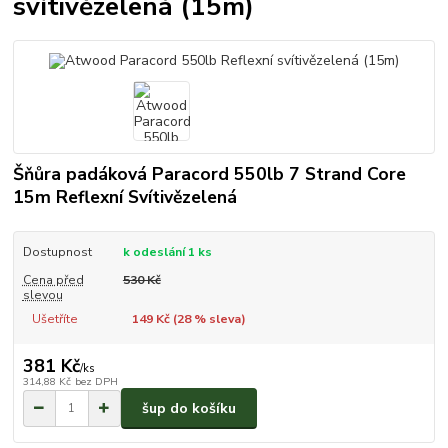
svítivězelená (15m)
Šňůra padáková Paracord 550lb 7 Strand Core
15m Reflexní Svítivězelená
Dostupnost
k odeslání 1 ks
Cena před
530 Kč
slevou
Ušetříte
149 Kč (
28
% sleva)
381 Kč
/
ks
314,88 Kč
bez DPH
šup do košíku