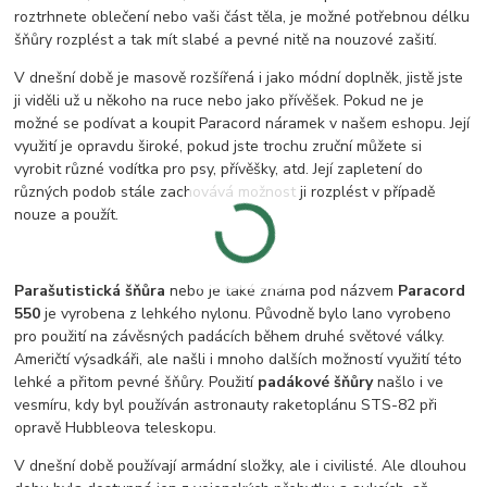
roztrhnete oblečení nebo vaši část těla, je možné potřebnou délku
šňůry rozplést a tak mít slabé a pevné nitě na nouzové zašití.
V dnešní době je masově rozšířená i jako módní doplněk, jistě jste
ji viděli už u někoho na ruce nebo jako přívěšek. Pokud ne je
možné se podívat a koupit Paracord náramek v našem eshopu. Její
využití je opravdu široké, pokud jste trochu zruční můžete si
vyrobit různé vodítka pro psy, přívěšky, atd. Její zapletení do
různých podob stále zachovává možnost ji rozplést v případě
nouze a použít.
Parašutistická šňůra
nebo je také známa pod názvem
Paracord
550
je vyrobena z lehkého nylonu. Původně bylo lano vyrobeno
pro použití na závěsných padácích během druhé světové války.
Američtí výsadkáři, ale našli i mnoho dalších možností využití této
lehké a přitom pevné šňůry. Použití
padákové šňůry
našlo i ve
vesmíru, kdy byl používán astronauty raketoplánu STS-82 při
opravě Hubbleova teleskopu.
V dnešní době používají armádní složky, ale i civilisté. Ale dlouhou