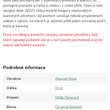
dobu byla dostupná jen z vojenských přebytku a aukcích, až
postupně prorazila a našla si oblibu i v civilní sféře. Dnes si tuto
obvykle 4mm (5/32") šňůru můžete koupit v nejrůznějších
barevných odstínech. Její pevnost zaručuje několik propletených
vláken z nylonu, na kterých je opleten ještě jeden ochranný pláš‘t,
který je barevný.
Pozor na některé komerční výrobky vyrobené převážně v číně,
které vypadají podobně, ale je u nich použit jiný materiál a proto
nejsou tak kvalitní a pevné.
Podrobné informace
Výrobce
Atwood Rope
Délka
15 m
Průměr
550lb Paracord
Barva
Červená Reflexní