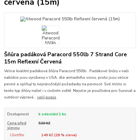
červená (15m)
Šňůra padáková Paracord 550lb 7 Strand Core
15m Reflexní Červená
Velice kvalitní padáková šňůra Paracord 550lb . Padákové šnůry v naši
nabídce jsou vyrobeny v USA, dle armadního vzoru, proto jsou velice
pevné a splňují ty nejnáročnější požadavky na pevnost. Své místo si
tento typ šňůry našel i v civilním světě. Nejvíce je používána pro Survival a
outdoor výpravá...
celý popis
Dostupnost
k odeslání 1 ks
Cena před
530 Kč
slevou
Ušetříte
149 Kč (
28
% sleva)