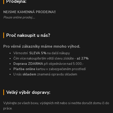
Prodejna:
NEJSME KAMENNÁ PRODEJNA!!
Pouze online prodej....
Proč nakoupit u nás?
Pro věrné zákazníky máme mnoho výhod.
Věrnostní
SLEVA 5%
na další nákupy
Čím více nakoupíte tím větší slevu získáte -
až 27%
Doprava ZDARMA
při objednávce nad 5.000,-
Platba online
kartou v zabezpečeném prostředí
U nás
skladem
znamená opravdu skladem
Velký výběr dopravy:
Vybírejte ze všech boxu, výdejních mít nebo si nechte doručit domu či do
práce.