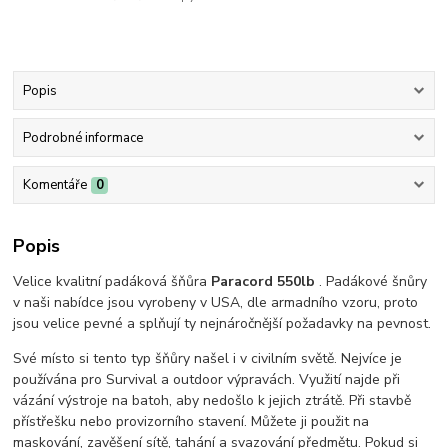
Popis
Podrobné informace
Komentáře
0
Popis
Velice kvalitní padáková šňůra
Paracord 550lb
. Padákové šnůry
v naši nabídce jsou vyrobeny v USA, dle armadního vzoru, proto
jsou velice pevné a splňují ty nejnáročnější požadavky na pevnost.
Své místo si tento typ šňůry našel i v civilním světě. Nejvíce je
používána pro Survival a outdoor výpravách. Využití najde při
vázání výstroje na batoh, aby nedošlo k jejich ztrátě. Při stavbě
přístřešku nebo provizorního stavení. Můžete ji použit na
maskování, zavěšení sítě, tahání a svazování předmětu. Pokud si