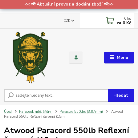
<< 📢 Aktuální provoz a dodání zboží 📢>>
0
ks
CZK
za
0 Kč
Menu
Hledat
Úvod
Paracord, nitě, šňůry
Paracord 550lbs (3.97mm)
Atwood
Paracord 550lb Reflexní červená (15m)
Atwood Paracord 550lb Reflexní