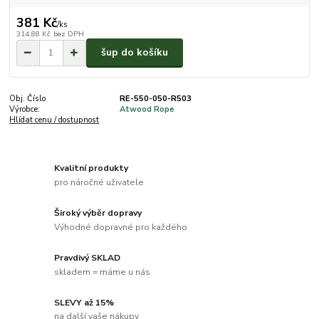
381 Kč
/
ks
314,88 Kč
bez DPH
šup do košíku
Obj. Číslo
RE-550-050-R503
Výrobce:
Atwood Rope
Hlídat cenu / dostupnost
Kvalitní produkty
pro náročné uživatele
Široký výběr dopravy
Výhodné dopravné pro každého
Pravdivý SKLAD
skladem = máme u nás
SLEVY až 15%
na další vaše nákupy