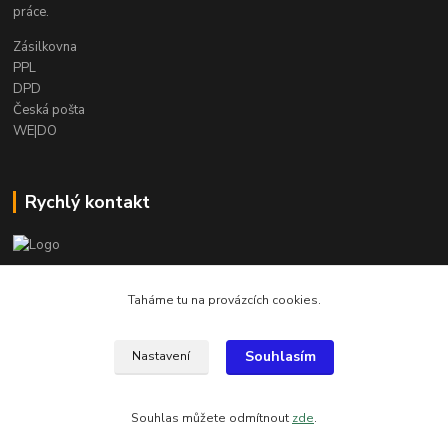
práce.
Zásilkovna
PPL
DPD
Česká pošta
WE|DO
Rychlý kontakt
info@armygalanterie.cz
Taháme tu na provázcích cookies.
Souhlasím
Nastavení
Všechny obrázky, popisky a texty jsou chráněny autorským právem
Souhlas můžete odmítnout
zde
.