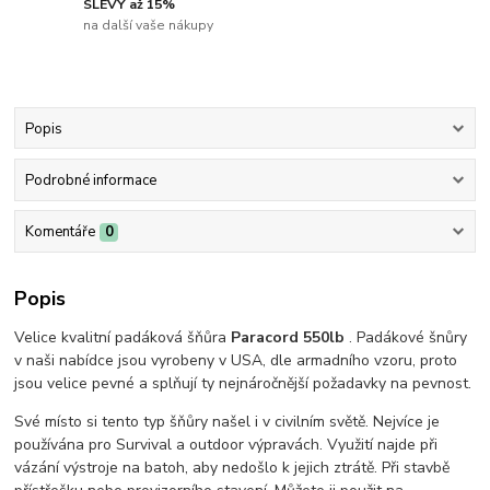
SLEVY až 15%
na další vaše nákupy
Popis
Podrobné informace
Komentáře
0
Popis
Velice kvalitní padáková šňůra
Paracord 550lb
. Padákové šnůry
v naši nabídce jsou vyrobeny v USA, dle armadního vzoru, proto
jsou velice pevné a splňují ty nejnáročnější požadavky na pevnost.
Své místo si tento typ šňůry našel i v civilním světě. Nejvíce je
používána pro Survival a outdoor výpravách. Využití najde při
vázání výstroje na batoh, aby nedošlo k jejich ztrátě. Při stavbě