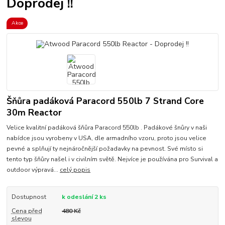
Doprodej !!
Akce
Šňůra padáková Paracord 550lb 7 Strand Core
30m Reactor
Velice kvalitní padáková šňůra Paracord 550lb . Padákové šnůry v naši
nabídce jsou vyrobeny v USA, dle armadního vzoru, proto jsou velice
pevné a splňují ty nejnáročnější požadavky na pevnost. Své místo si
tento typ šňůry našel i v civilním světě. Nejvíce je používána pro Survival a
outdoor výpravá...
celý popis
Dostupnost
k odeslání 2 ks
Cena před
480 Kč
slevou