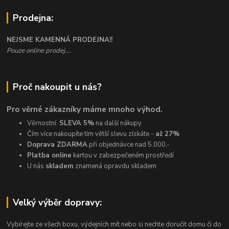
Prodejna:
NEJSME KAMENNÁ PRODEJNA!!
Pouze online prodej....
Proč nakoupit u nás?
Pro věrné zákazníky máme mnoho výhod.
Věrnostní
SLEVA 5%
na další nákupy
Čím více nakoupíte tím větší slevu získáte -
až 27%
Doprava ZDARMA
při objednávce nad 5.000,-
Platba online
kartou v zabezpečeném prostředí
U nás
skladem
znamená opravdu skladem
Velký výběr dopravy:
Vybírejte ze všech boxu, výdejních mít nebo si nechte doručit domu či do