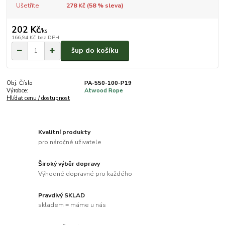
Ušetříte
278 Kč (
58
% sleva)
202 Kč
/
ks
166,94 Kč
bez DPH
šup do košíku
Obj. Číslo
PA-550-100-P19
Výrobce:
Atwood Rope
Hlídat cenu / dostupnost
Kvalitní produkty
pro náročné uživatele
Široký výběr dopravy
Výhodné dopravné pro každého
Pravdivý SKLAD
skladem = máme u nás