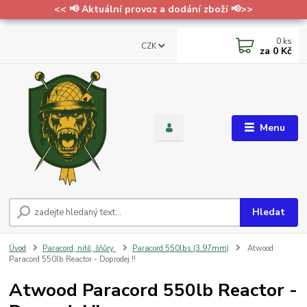
<< 📢 Aktuální provoz a dodání zboží 📢>>
0
ks
CZK
za
0 Kč
Menu
Hledat
Úvod
Paracord, nitě, šňůry
Paracord 550lbs (3.97mm)
Atwood
Paracord 550lb Reactor - Doprodej !!
Atwood Paracord 550lb Reactor -