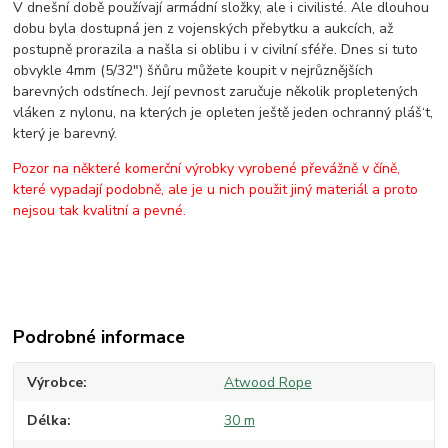
V dnešní době používají armádní složky, ale i civilisté. Ale dlouhou
dobu byla dostupná jen z vojenských přebytku a aukcích, až
postupně prorazila a našla si oblibu i v civilní sféře. Dnes si tuto
obvykle 4mm (5/32") šňůru můžete koupit v nejrůznějších
barevných odstínech. Její pevnost zaručuje několik propletených
vláken z nylonu, na kterých je opleten ještě jeden ochranný pláš‘t,
který je barevný.
Pozor na některé komerční výrobky vyrobené převážně v číně,
které vypadají podobně, ale je u nich použit jiný materiál a proto
nejsou tak kvalitní a pevné.
Podrobné informace
Výrobce
Atwood Rope
Délka
30 m