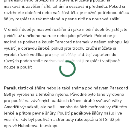
přístřešku nebo provizorního stavení. Můžete ji použit na
maskování, zavěšení sítě, tahání a svazování předmětu. Pokud si
roztrhnete oblečení nebo vaši část těla, je možné potřebnou délku
šňůry rozplést a tak mít slabé a pevné nitě na nouzové zašití.
V dnešní době je masově rozšířená i jako módní doplněk, jistě jste
ji viděli už u někoho na ruce nebo jako přívěšek. Pokud ne je
možné se podívat a koupit Paracord náramek v našem eshopu. Její
využití je opravdu široké, pokud jste trochu zruční můžete si
vyrobit různé vodítka pro psy, přívěšky, atd. Její zapletení do
různých podob stále zachovává možnost ji rozplést v případě
nouze a použít.
Parašutistická šňůra
nebo je také známa pod názvem
Paracord
550
je vyrobena z lehkého nylonu. Původně bylo lano vyrobeno
pro použití na závěsných padácích během druhé světové války.
Američtí výsadkáři, ale našli i mnoho dalších možností využití této
lehké a přitom pevné šňůry. Použití
padákové šňůry
našlo i ve
vesmíru, kdy byl používán astronauty raketoplánu STS-82 při
opravě Hubbleova teleskopu.