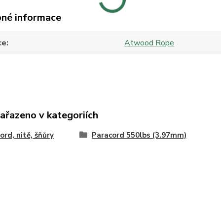
né informace
ce
Atwood Rope
zařazeno v kategoriích
ord, nitě, šňůry
Paracord 550lbs (3.97mm)