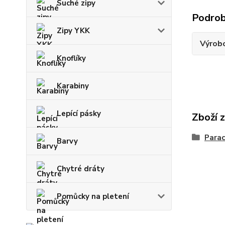
Suché zipy
Podrob
Zipy YKK
Výrob
Knoflíky
Karabiny
Lepící pásky
Zboží 
Parac
Barvy
Chytré dráty
Pomůcky na pletení