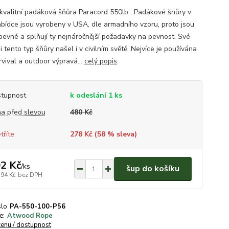
 kvalitní padáková šňůra Paracord 550lb . Padákové šnůry v
abídce jsou vyrobeny v USA, dle armadního vzoru, proto jsou
 pevné a splňují ty nejnáročnější požadavky na pevnost. Své
i tento typ šňůry našel i v civilním světě. Nejvíce je používána
rvival a outdoor výpravá...
celý popis
tupnost
k odeslání 1 ks
a před slevou
480 Kč
tříte
278 Kč (
58
% sleva)
2 Kč
/
ks
šup do košíku
,94 Kč
bez DPH
slo
PA-550-100-P56
e:
Atwood Rope
cenu / dostupnost