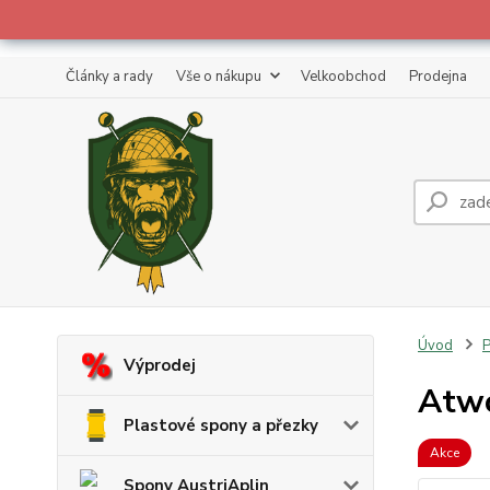
Články a rady
Vše o nákupu
Velkoobchod
Prodejna
Úvod
P
Výprodej
Atwo
Plastové spony a přezky
Akce
Spony AustriAplin