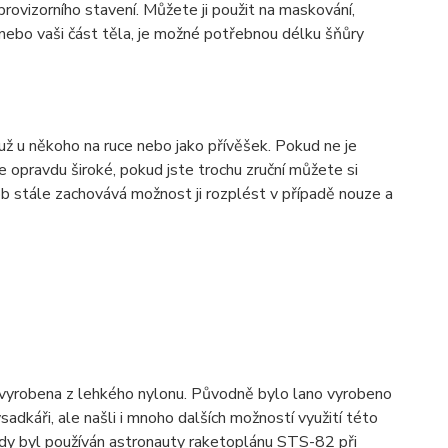
provizorního stavení. Můžete ji použit na maskování,
 nebo vaši část těla, je možné potřebnou délku šňůry
i už u někoho na ruce nebo jako přívěšek. Pokud ne je
e opravdu široké, pokud jste trochu zruční můžete si
dob stále zachovává možnost ji rozplést v případě nouze a
 vyrobena z lehkého nylonu. Původně bylo lano vyrobeno
adkáři, ale našli i mnoho dalších možností využití této
kdy byl používán astronauty raketoplánu STS-82 při