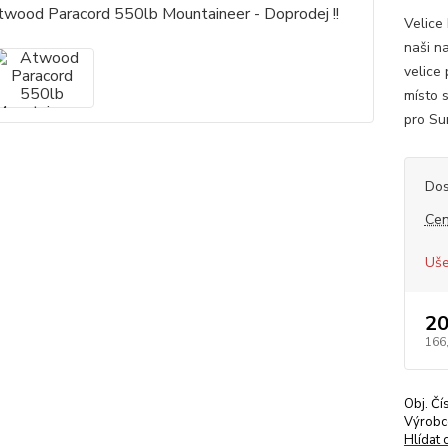
Velice
naši n
velice
místo s
pro Su
Dos
Cen
Uše
20
166
Obj. Čí
Výrobc
Hlídat 