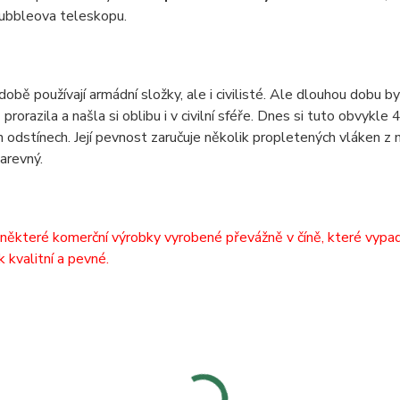
ubbleova teleskopu.
době používají armádní složky, ale i civilisté. Ale dlouhou dobu b
prorazila a našla si oblibu i v civilní sféře. Dnes si tuto obvykl
 odstínech. Její pevnost zaručuje několik propletených vláken z n
barevný.
některé komerční výrobky vyrobené převážně v číně, které vypadají
k kvalitní a pevné.