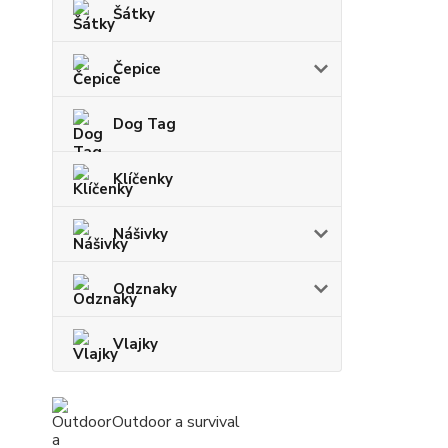
Šátky
Čepice
Dog Tag
Klíčenky
Nášivky
Odznaky
Vlajky
Outdoor a survival