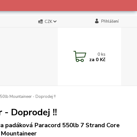
Přihlášení
CZK
0
ks
za
0 Kč
0lb Mountaineer - Doprodej !!
- Doprodej !!
a padáková Paracord 550lb 7 Strand Core
Mountaineer