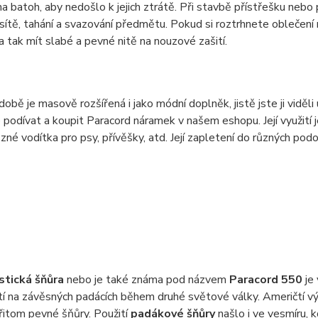
na batoh, aby nedošlo k jejich ztrátě. Při stavbě přístřešku nebo 
sítě, tahání a svazování předmětu. Pokud si roztrhnete oblečení
a tak mít slabé a pevné nitě na nouzové zašití.
době je masově rozšířená i jako módní doplněk, jistě jste ji viděl
podívat a koupit Paracord náramek v našem eshopu. Její využití j
ůzné vodítka pro psy, přívěšky, atd. Její zapletení do různých po
stická šňůra
nebo je také známa pod názvem
Paracord 550
je
tí na závěsných padácích během druhé světové války. Američtí výs
řitom pevné šňůry. Použití
padákové šňůry
našlo i ve vesmíru, 