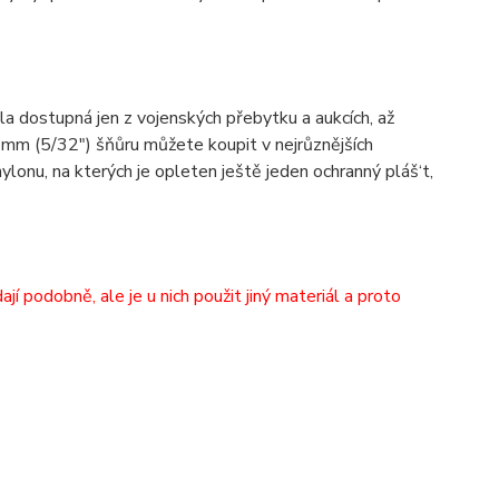
yla dostupná jen z vojenských přebytku a aukcích, až
e 4mm (5/32") šňůru můžete koupit v nejrůznějších
ylonu, na kterých je opleten ještě jeden ochranný pláš‘t,
 podobně, ale je u nich použit jiný materiál a proto