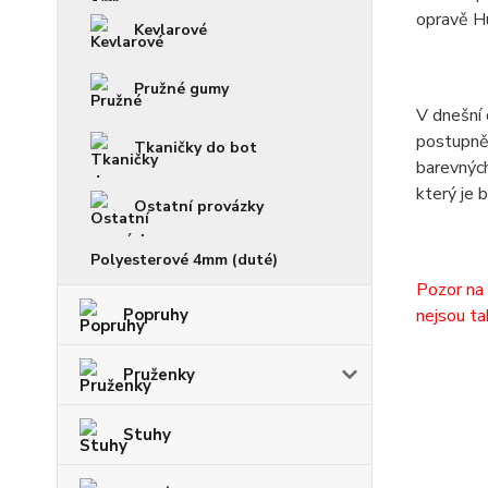
opravě H
Kevlarové
Pružné gumy
V dnešní 
postupně 
Tkaničky do bot
barevných
který je 
Ostatní provázky
Polyesterové 4mm (duté)
Pozor na 
Popruhy
nejsou ta
Pruženky
Stuhy