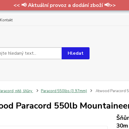
<< 📢 Aktuální provoz a dodání zboží 📢>>
Kontakt
Hledat
aracord, nitě, šňůry
Paracord 550lbs (3.97mm)
Atwood Paracord 55
od Paracord 550lb Mountaineer 
Šňůr
30m 