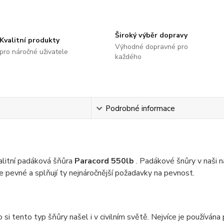
Široký výběr dopravy
Kvalitní produkty
Výhodné dopravné pro
pro náročné uživatele
každého
s
Podrobné informace
alitní padáková šňůra
Paracord 550lb
. Padákové šnůry v naši 
ce pevné a splňují ty nejnáročnější požadavky na pevnost.
 si tento typ šňůry našel i v civilním světě. Nejvíce je používána 