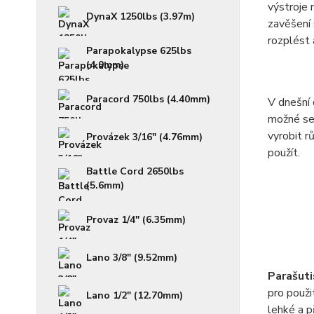
výstroje 
DynaX 1250lbs (3.97m)
zavěšení 
rozplést 
Parapokalypse 625lbs
(4.0mm)
Paracord 750lbs (4.40mm)
V dnešní 
možné se 
vyrobit r
Provázek 3/16" (4.76mm)
použít.
Battle Cord 2650lbs
(5.6mm)
Provaz 1/4" (6.35mm)
Lano 3/8" (9.52mm)
Parašuti
pro použi
Lano 1/2" (12.70mm)
lehké a p