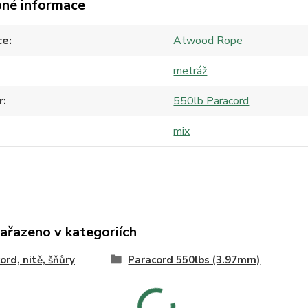
né informace
ce
Atwood Rope
metráž
r
550lb Paracord
mix
zařazeno v kategoriích
ord, nitě, šňůry
Paracord 550lbs (3.97mm)