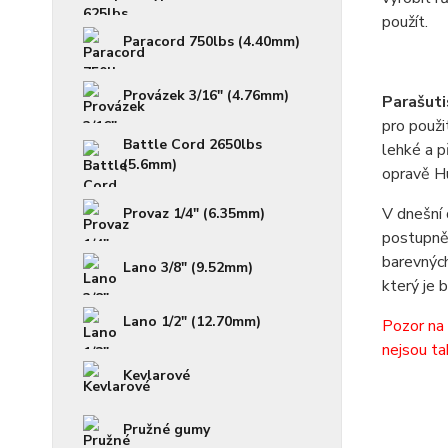
použít.
Paracord 750lbs (4.40mm)
Provázek 3/16" (4.76mm)
Parašuti
pro použi
Battle Cord 2650lbs
lehké a p
(5.6mm)
opravě H
V dnešní 
Provaz 1/4" (6.35mm)
postupně 
barevných
Lano 3/8" (9.52mm)
který je 
Lano 1/2" (12.70mm)
Pozor na 
nejsou ta
Kevlarové
Pružné gumy