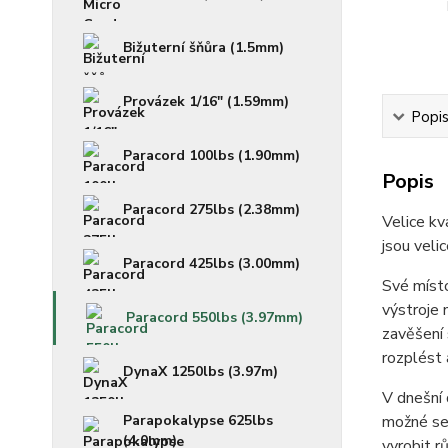
Bižuterní šňůra (1.5mm)
Provázek 1/16" (1.59mm)
Popi
Paracord 100lbs (1.90mm)
Popis
Paracord 275lbs (2.38mm)
Velice kv
jsou veli
Paracord 425lbs (3.00mm)
Své místo
výstroje 
Paracord 550lbs (3.97mm)
zavěšení 
rozplést 
DynaX 1250lbs (3.97m)
V dnešní 
Parapokalypse 625lbs
možné se 
(4.0mm)
vyrobit r