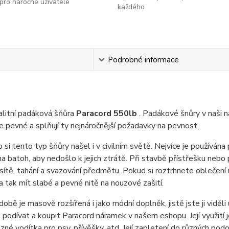
pro náročné uživatele
každého
s
Podrobné informace
alitní padáková šňůra
Paracord 550lb
. Padákové šnůry v naši 
ce pevné a splňují ty nejnáročnější požadavky na pevnost.
 si tento typ šňůry našel i v civilním světě. Nejvíce je používána 
na batoh, aby nedošlo k jejich ztrátě. Při stavbě přístřešku nebo 
sítě, tahání a svazování předmětu. Pokud si roztrhnete oblečení
a tak mít slabé a pevné nitě na nouzové zašití.
době je masově rozšířená i jako módní doplněk, jistě jste ji viděl
podívat a koupit Paracord náramek v našem eshopu. Její využití j
ůzné vodítka pro psy, přívěšky, atd. Její zapletení do různých po