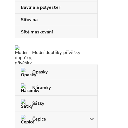
Bavlna a polyester
Síťovina
Sítě maskování
Modní doplňky, přívěšky
Opasky
Náramky
Šátky
Čepice