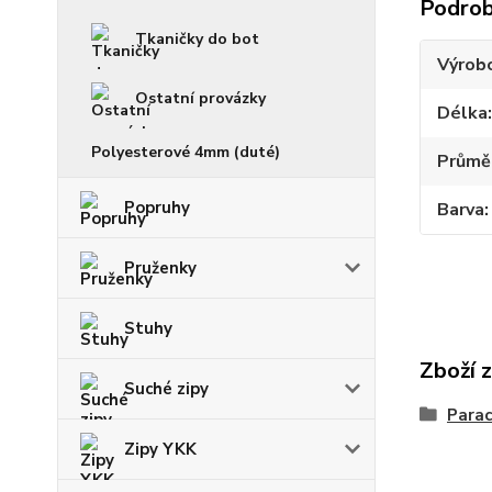
Podrob
Tkaničky do bot
Výrob
Ostatní provázky
Délka
Polyesterové 4mm (duté)
Průmě
Popruhy
Barva
Pruženky
Stuhy
Zboží 
Suché zipy
Parac
Zipy YKK