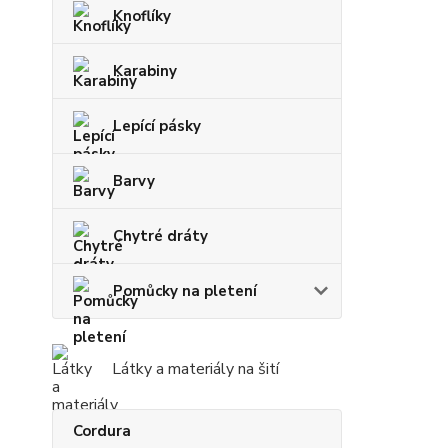
Knoflíky
Karabiny
Lepící pásky
Barvy
Chytré dráty
Pomůcky na pletení
Látky a materiály na šití
Cordura