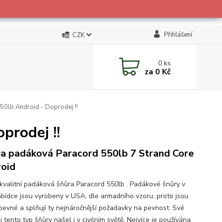
Přihlášení
CZK
0
ks
za
0 Kč
0lb Android - Doprodej !!
prodej !!
a padáková Paracord 550lb 7 Strand Core
oid
 kvalitní padáková šňůra Paracord 550lb . Padákové šnůry v
abídce jsou vyrobeny v USA, dle armadního vzoru, proto jsou
 pevné a splňují ty nejnáročnější požadavky na pevnost. Své
i tento typ šňůry našel i v civilním světě. Nejvíce je používána