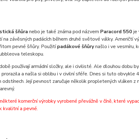
stická šňůra
nebo je také známa pod názvem
Paracord 550
je
tí na závěsných padácích během druhé světové války. Američtí výs
řitom pevné šňůry. Použití
padákové šňůry
našlo i ve vesmíru, 
ubbleova teleskopu.
době používají armádní složky, ale i civilisté. Ale dlouhou dobu b
prorazila a našla si oblibu i v civilní sféře. Dnes si tuto obvykl
 odstínech. Její pevnost zaručuje několik propletených vláken z n
barevný.
některé komerční výrobky vyrobené převážně v číně, které vypadají
k kvalitní a pevné.