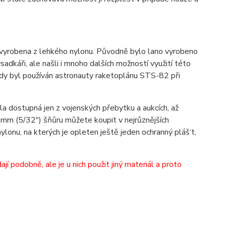
 vyrobena z lehkého nylonu. Původně bylo lano vyrobeno
adkáři, ale našli i mnoho dalších možností využití této
kdy byl používán astronauty raketoplánu STS-82 při
yla dostupná jen z vojenských přebytku a aukcích, až
e 4mm (5/32") šňůru můžete koupit v nejrůznějších
ylonu, na kterých je opleten ještě jeden ochranný pláš‘t,
 podobně, ale je u nich použit jiný materiál a proto