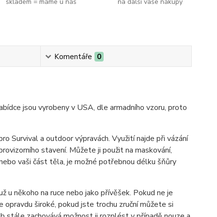
skladem = máme u nás
na další vaše nákupy
Komentáře
0
nabídce jsou vyrobeny v USA, dle armadního vzoru, proto
pro Survival a outdoor výpravách. Využití najde při vázání
provizorního stavení. Můžete ji použit na maskování,
 nebo vaši část těla, je možné potřebnou délku šňůry
i už u někoho na ruce nebo jako přívěšek. Pokud ne je
e opravdu široké, pokud jste trochu zruční můžete si
dob stále zachovává možnost ji rozplést v případě nouze a