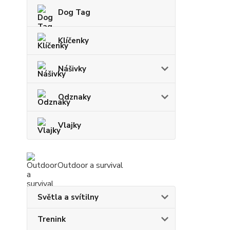
Dog Tag
Klíčenky
Nášivky
Odznaky
Vlajky
Outdoor a survival
Světla a svítilny
Trenink