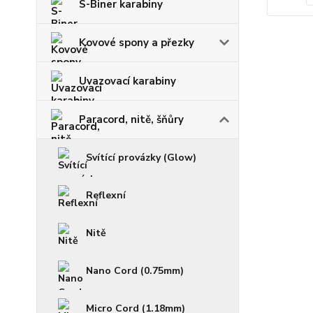
S-Biner karabiny
Kovové spony a přezky
Uvazovací karabiny
Paracord, nitě, šňůry
Svítící provázky (Glow)
Reflexní
Nitě
Nano Cord (0.75mm)
Micro Cord (1.18mm)