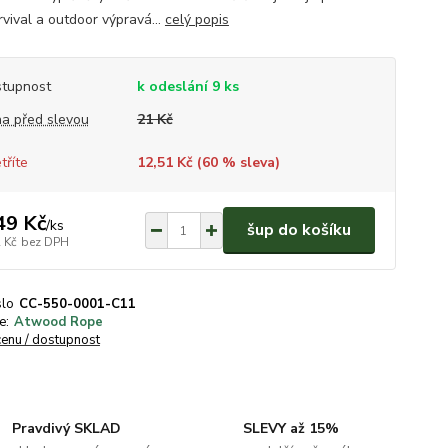
rvival a outdoor výpravá...
celý popis
tupnost
k odeslání 9 ks
a před slevou
21 Kč
tříte
12,51 Kč (
60
% sleva)
49 Kč
/
ks
šup do košíku
 Kč
bez DPH
slo
CC-550-0001-C11
e:
Atwood Rope
cenu / dostupnost
Pravdivý SKLAD
SLEVY až 15%