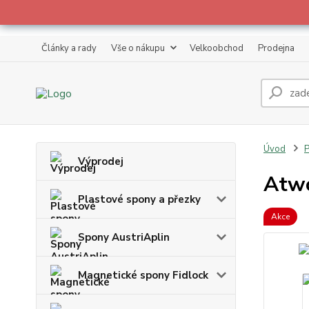
Články a rady
Vše o nákupu
Velkoobchod
Prodejna
Úvod
P
Výprodej
Atwo
Plastové spony a přezky
Akce
Spony AustriAplin
Magnetické spony Fidlock