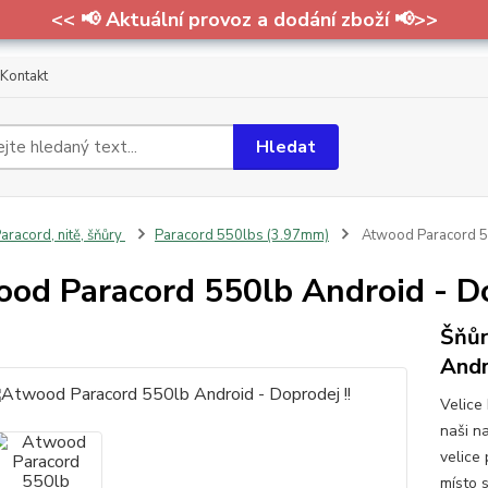
<< 📢 Aktuální provoz a dodání zboží 📢>>
Kontakt
Hledat
aracord, nitě, šňůry
Paracord 550lbs (3.97mm)
Atwood Paracord 55
od Paracord 550lb Android - Do
Šňůr
Andr
Velice
naši n
velice
místo s