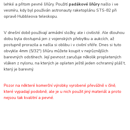
lehké a přitom pevné šňůry. Použití
padákové šňůry
našlo i ve
vesmíru, kdy byl používán astronauty raketoplánu STS-82 při
opravě Hubbleova teleskopu.
V dnešní době používají armádní složky, ale i civilisté. Ale dlouhou
dobu byla dostupná jen z vojenských přebytku a aukcích, až
postupně prorazila a našla si oblibu i v civilní sféře. Dnes si tuto
obvykle 4mm (5/32") šňůru můžete koupit v nejrůznějších
barevných odstínech. Její pevnost zaručuje několik propletených
vláken z nylonu, na kterých je opleten ještě jeden ochranný pláš‘t,
který je barevný.
Pozor na některé komerční výrobky vyrobené převážně v číně,
které vypadají podobně, ale je u nich použit jiný materiál a proto
nejsou tak kvalitní a pevné.