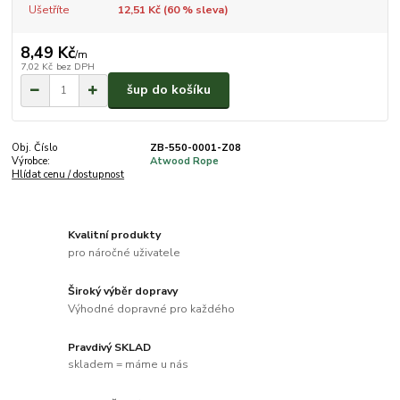
Ušetříte
12,51 Kč (
60
% sleva)
8,49 Kč
/
m
7,02 Kč
bez DPH
šup do košíku
Obj. Číslo
ZB-550-0001-Z08
Výrobce:
Atwood Rope
Hlídat cenu / dostupnost
Kvalitní produkty
pro náročné uživatele
Široký výběr dopravy
Výhodné dopravné pro každého
Pravdivý SKLAD
skladem = máme u nás