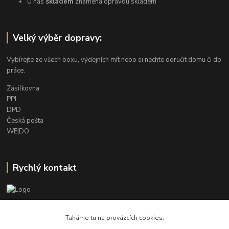
U nás
skladem
znamená opravdu skladem
Velký výběr dopravy:
Vybírejte ze všech boxu, výdejních mít nebo si nechte doručit domu či do
práce.
Zásilkovna
PPL
DPD
Česká pošta
WE|DO
Rychlý kontakt
info@armygalanterie.cz
Taháme tu na provázcích cookies.