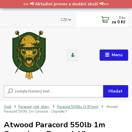
<< 📢 Aktuální provoz a dodání zboží 📢>>
0
ks
CZK
za
0 Kč
Menu
Hledat
Úvod
Paracord, nitě, šňůry
Paracord 550lbs (3.97mm)
Atwood
Paracord 550lb 1m Corrosion - Doprodej !!
Atwood Paracord 550lb 1m