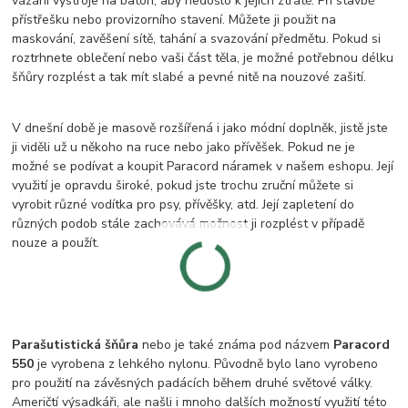
vázání výstroje na batoh, aby nedošlo k jejich ztrátě. Při stavbě
přístřešku nebo provizorního stavení. Můžete ji použit na
maskování, zavěšení sítě, tahání a svazování předmětu. Pokud si
roztrhnete oblečení nebo vaši část těla, je možné potřebnou délku
šňůry rozplést a tak mít slabé a pevné nitě na nouzové zašití.
V dnešní době je masově rozšířená i jako módní doplněk, jistě jste
ji viděli už u někoho na ruce nebo jako přívěšek. Pokud ne je
možné se podívat a koupit Paracord náramek v našem eshopu. Její
využití je opravdu široké, pokud jste trochu zruční můžete si
vyrobit různé vodítka pro psy, přívěšky, atd. Její zapletení do
různých podob stále zachovává možnost ji rozplést v případě
nouze a použít.
Parašutistická šňůra
nebo je také známa pod názvem
Paracord
550
je vyrobena z lehkého nylonu. Původně bylo lano vyrobeno
pro použití na závěsných padácích během druhé světové války.
Američtí výsadkáři, ale našli i mnoho dalších možností využití této