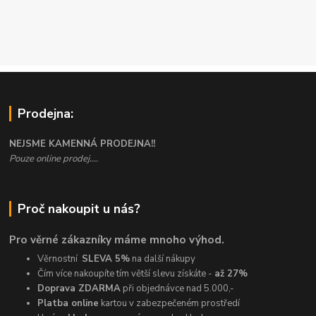
Prodejna:
NEJSME KAMENNÁ PRODEJNA!!
Pouze online prodej....
Proč nakoupit u nás?
Pro věrné zákazníky máme mnoho výhod.
Věrnostní
SLEVA 5%
na další nákupy
Čím více nakoupíte tím větší slevu získáte -
až 27%
Doprava ZDARMA
při objednávce nad 5.000,-
Platba online
kartou v zabezpečeném prostředí