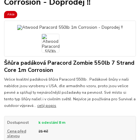
Corrosion - Doprodej !!
Akce
Šňůra padáková Paracord Zombie 550lb 7 Strand
Core 1m Corrosion
Velice kvalitní padáková šňůra Paracord 550lb . Padákové šnůry v naši
nabídce jsou vyrobeny v USA, dle armadního vzoru, proto jsou velice
pevné a splňují ty nejnáročnější požadavky na pevnost. Své místo si
tento typ šňůry našel i v civilním světě. Nejvíce je používána pro Survival a
outdoor výpravá...
celý popis
Dostupnost
k odeslání 8 m
Cena před
21 Kč
slevou