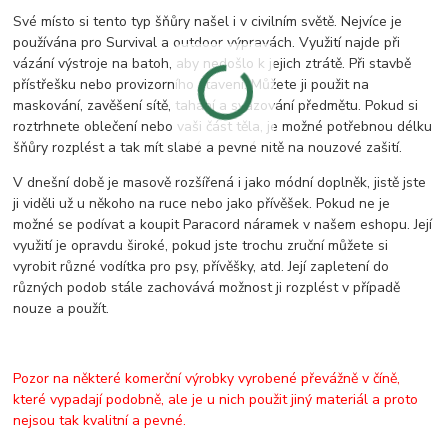
Své místo si tento typ šňůry našel i v civilním světě. Nejvíce je
používána pro Survival a outdoor výpravách. Využití najde při
vázání výstroje na batoh, aby nedošlo k jejich ztrátě. Při stavbě
přístřešku nebo provizorního stavení. Můžete ji použit na
maskování, zavěšení sítě, tahání a svazování předmětu. Pokud si
roztrhnete oblečení nebo vaši část těla, je možné potřebnou délku
šňůry rozplést a tak mít slabé a pevné nitě na nouzové zašití.
V dnešní době je masově rozšířená i jako módní doplněk, jistě jste
ji viděli už u někoho na ruce nebo jako přívěšek. Pokud ne je
možné se podívat a koupit Paracord náramek v našem eshopu. Její
využití je opravdu široké, pokud jste trochu zruční můžete si
vyrobit různé vodítka pro psy, přívěšky, atd. Její zapletení do
různých podob stále zachovává možnost ji rozplést v případě
nouze a použít.
Pozor na některé komerční výrobky vyrobené převážně v číně,
které vypadají podobně, ale je u nich použit jiný materiál a proto
nejsou tak kvalitní a pevné.