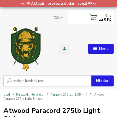
<< 📢 Aktuální provoz a dodání zboží 📢>>
0
ks
CZK
za
0 Kč
Menu
Hledat
Úvod
Paracord, nitě, šňůry
Paracord 275lbs (2.38mm)
Atwood
Paracord 275lb Light Stripes
Atwood Paracord 275lb Light