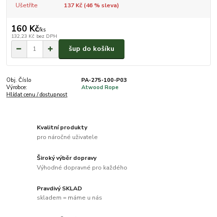
Ušetříte
137 Kč (
46
% sleva)
160 Kč
/
ks
132,23 Kč
bez DPH
šup do košíku
Obj. Číslo
PA-275-100-P03
Výrobce:
Atwood Rope
Hlídat cenu / dostupnost
Kvalitní produkty
pro náročné uživatele
Široký výběr dopravy
Výhodné dopravné pro každého
Pravdivý SKLAD
skladem = máme u nás