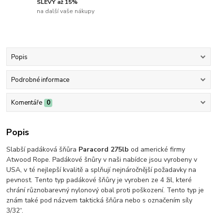
SLEVY až 15%
na další vaše nákupy
Popis
Podrobné informace
Komentáře
0
Popis
Slabší padáková šňůra
Paracord 275lb
od americké firmy
Atwood Rope. Padákové šnůry v naši nabídce jsou vyrobeny v
USA, v té nejlepší kvalitě a splňují nejnáročnější požadavky na
pevnost. Tento typ padákové šňůry je vyroben ze 4 žil, které
chrání různobarevný nylonový obal proti poškození. Tento typ je
znám také pod názvem taktická šňůra nebo s označením síly
3/32“.