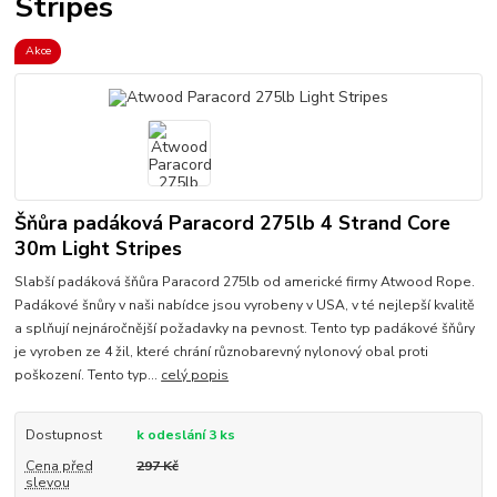
Stripes
Akce
Šňůra padáková Paracord 275lb 4 Strand Core
30m Light Stripes
Slabší padáková šňůra Paracord 275lb od americké firmy Atwood Rope.
Padákové šnůry v naši nabídce jsou vyrobeny v USA, v té nejlepší kvalitě
a splňují nejnáročnější požadavky na pevnost. Tento typ padákové šňůry
je vyroben ze 4 žil, které chrání různobarevný nylonový obal proti
poškození. Tento typ...
celý popis
Dostupnost
k odeslání 3 ks
Cena před
297 Kč
slevou