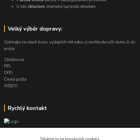
Platba online
kartou v zabezpečeném prostředí
U nás
skladem
znamená opravdu skladem
Velký výběr dopravy:
Vybírejte ze všech boxu, výdejních mít nebo si nechte doručit domu či do
práce.
Zásilkovna
PPL
DPD
Česká pošta
WE|DO
Rychlý kontakt
info@armygalanterie.cz
Taháme tu na provázcích cookies.