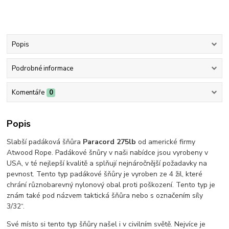
Popis
Podrobné informace
Komentáře
0
Popis
Slabší padáková šňůra
Paracord 275lb
od americké firmy
Atwood Rope. Padákové šnůry v naši nabídce jsou vyrobeny v
USA, v té nejlepší kvalitě a splňují nejnáročnější požadavky na
pevnost. Tento typ padákové šňůry je vyroben ze 4 žil, které
chrání různobarevný nylonový obal proti poškození. Tento typ je
znám také pod názvem taktická šňůra nebo s označením síly
3/32“.
Své místo si tento typ šňůry našel i v civilním světě. Nejvíce je