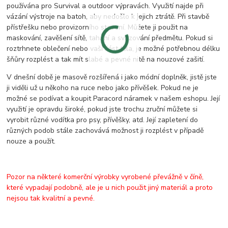
používána pro Survival a outdoor výpravách. Využití najde při
vázání výstroje na batoh, aby nedošlo k jejich ztrátě. Při stavbě
přístřešku nebo provizorního stavení. Můžete ji použit na
maskování, zavěšení sítě, tahání a svazování předmětu. Pokud si
roztrhnete oblečení nebo vaši část těla, je možné potřebnou délku
šňůry rozplést a tak mít slabé a pevné nitě na nouzové zašití.
V dnešní době je masově rozšířená i jako módní doplněk, jistě jste
ji viděli už u někoho na ruce nebo jako přívěšek. Pokud ne je
možné se podívat a koupit Paracord náramek v našem eshopu. Její
využití je opravdu široké, pokud jste trochu zruční můžete si
vyrobit různé vodítka pro psy, přívěšky, atd. Její zapletení do
různých podob stále zachovává možnost ji rozplést v případě
nouze a použít.
Pozor na některé komerční výrobky vyrobené převážně v číně,
které vypadají podobně, ale je u nich použit jiný materiál a proto
nejsou tak kvalitní a pevné.