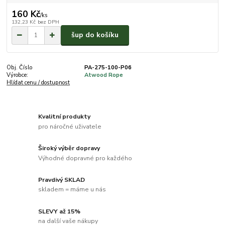
160 Kč
/
ks
132,23 Kč
bez DPH
šup do košíku
Obj. Číslo
PA-275-100-P06
Výrobce:
Atwood Rope
Hlídat cenu / dostupnost
Kvalitní produkty
pro náročné uživatele
Široký výběr dopravy
Výhodné dopravné pro každého
Pravdivý SKLAD
skladem = máme u nás
SLEVY až 15%
na další vaše nákupy