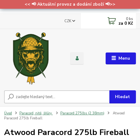
<< 📢 Aktuální provoz a dodání zboží 📢>>
0
ks
CZK
za
0 Kč
Menu
Hledat
Úvod
Paracord, nitě, šňůry
Paracord 275lbs (2.38mm)
Atwood
Paracord 275lb Fireball
Atwood Paracord 275lb Fireball