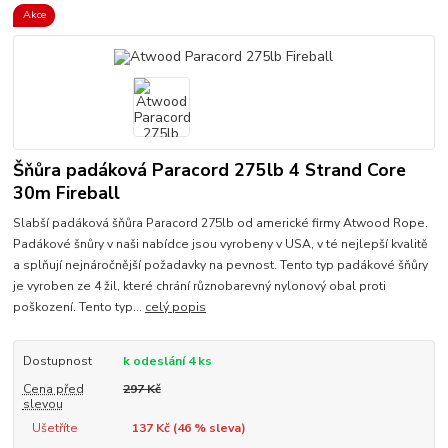
Akce
Šňůra padáková Paracord 275lb 4 Strand Core
30m Fireball
Slabší padáková šňůra Paracord 275lb od americké firmy Atwood Rope.
Padákové šnůry v naši nabídce jsou vyrobeny v USA, v té nejlepší kvalitě
a splňují nejnáročnější požadavky na pevnost. Tento typ padákové šňůry
je vyroben ze 4 žil, které chrání různobarevný nylonový obal proti
poškození. Tento typ...
celý popis
Dostupnost
k odeslání 4 ks
Cena před
297 Kč
slevou
Ušetříte
137 Kč (
46
% sleva)