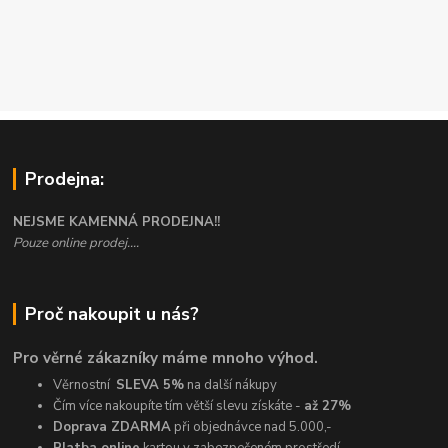
Prodejna:
NEJSME KAMENNÁ PRODEJNA!!
Pouze online prodej....
Proč nakoupit u nás?
Pro věrné zákazníky máme mnoho výhod.
Věrnostní
SLEVA 5%
na další nákupy
Čím více nakoupíte tím větší slevu získáte -
až 27%
Doprava ZDARMA
při objednávce nad 5.000,-