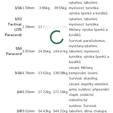
rybaření, táboření,
1/16
1.59mm
3.86kg
38.55kg
myslivost, turistika,
výroba šperků a korálků
3/32
rybaření, táboření,
Tactical
myslivost, turistika,
2.38mm
11.34kg
113.40kg
(275
Military, výroba šperků a
Paracord)
korálků
Survival, parašutismus,
myslitary,rybaření,
550
3.97mm
24.95kg
249.47kg
táboření, myslivost,
Paracord
turistika, výroba šperků a
korálků
vázaní, Military,
3/16
4.76mm
13.61kg
136.08kg
kempování, lovení,
Survival, skauting,
vázaní, doplňky oblečení,
army, outdoor, připevnění
1/4
6.35mm
27.22kg
272.16kg
vlajek, vodáctví,
námořnictví
outdoor, Survival,
3/8
9.52mm
54.43kg
544.31kg
taboření, dílna, chalupa,