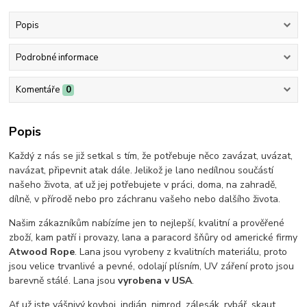
Popis
Podrobné informace
Komentáře
0
Popis
Každý z nás se již setkal s tím, že potřebuje něco zavázat, uvázat,
navázat, připevnit atak dále. Jelikož je lano nedílnou součástí
našeho života, ať už jej potřebujete v práci, doma, na zahradě,
dílně, v přírodě nebo pro záchranu vašeho nebo dalšího života.
Našim zákazníkům nabízíme jen to nejlepší, kvalitní a prověřené
zboží, kam patří i provazy, lana a paracord šňůry od americké firmy
Atwood Rope
. Lana jsou vyrobeny z kvalitních materiálu, proto
jsou velice trvanlivé a pevné, odolají plísním, UV záření proto jsou
barevně stálé. Lana jsou
vyrobena v USA
.
Ať už jste vášnivý kovboj, indián, nimrod, zálesák, rybář, skaut,