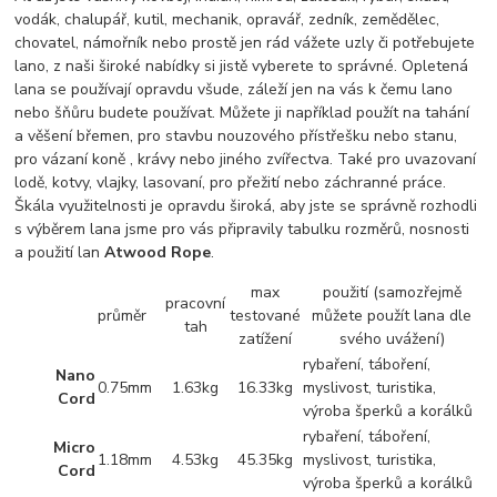
vodák, chalupář, kutil, mechanik, opravář, zedník, zemědělec,
chovatel, námořník nebo prostě jen rád vážete uzly či potřebujete
lano, z naši široké nabídky si jistě vyberete to správné. Opletená
lana se používají opravdu všude, záleží jen na vás k čemu lano
nebo šňůru budete používat. Můžete ji například použít na tahání
a věšení břemen, pro stavbu nouzového přístřešku nebo stanu,
pro vázaní koně , krávy nebo jiného zvířectva. Také pro uvazovaní
lodě, kotvy, vlajky, lasovaní, pro přežití nebo záchranné práce.
Škála využitelnosti je opravdu široká, aby jste se správně rozhodli
s výběrem lana jsme pro vás připravily tabulku rozměrů, nosnosti
a použití lan
Atwood Rope
.
max
použití (samozřejmě
pracovní
průměr
testované
můžete použít lana dle
tah
zatížení
svého uvážení)
rybaření, táboření,
Nano
0.75mm
1.63kg
16.33kg
myslivost, turistika,
Cord
výroba šperků a korálků
rybaření, táboření,
Micro
1.18mm
4.53kg
45.35kg
myslivost, turistika,
Cord
výroba šperků a korálků