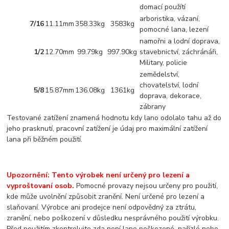
domací použítí
arboristika, vázaní,
7/16
11.11mm
358.33kg
3583kg
pomocné lana, lezení
namořni a lodní doprava,
1/2
12.70mm
99.79kg
997.90kg
stavebnictví, záchránáři,
Military, policie
zemědelství,
chovatelství, lodní
5/8
15.87mm
136.08kg
1361kg
doprava, dekorace,
zábrany
Testované zatížení znamená hodnotu kdy lano odolalo tahu až do
jeho prasknutí, pracovní zatížení je údaj pro maximální zatížení
lana při běžném použití.
Upozornění: Tento výrobek není určený pro lezení a
vyproštovaní osob.
Pomocné provazy nejsou určeny pro použití,
kde může uvolnění způsobit zranění. Není určené pro lezení a
slaňovaní. Výrobce ani prodejce není odpovědný za ztrátu,
zranění, nebo poškození v důsledku nesprávného použití výrobku.
Před použitím
zkontrolujte zda není lano poškozené ,nařízlé nebo