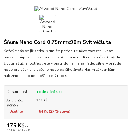
Šňůra Nano Cord 0.75mmx90m Svítivěžlutá
Každý z nás se již setkal s tím, že potřebuje něco zavázat, uvázat,
navázat, připevnit atak dále. Jelikož je lano nedílnou součástí našeho
života, ať už jej potřebujete v práci, doma, na zahradě, dílně, v přírodě
nebo pro záchranu vašeho nebo dalšího života.Našim zákazníkům
nabízíme jen to nejlepší,...
celý popis
Dostupnost
k odeslání 4 ks
Cena před
239 Kč
slevou
Ušetříte
64 Kč (
27
% sleva)
175 Kč
/
ks
144,63 Kč
bez DPH