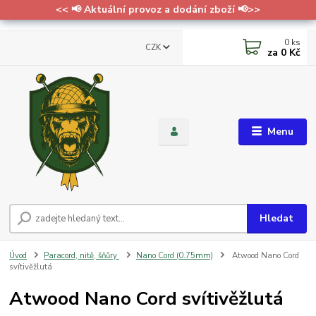
<< 📢 Aktuální provoz a dodání zboží 📢>>
0
ks
CZK
za
0 Kč
Menu
Hledat
Úvod
Paracord, nitě, šňůry
Nano Cord (0.75mm)
Atwood Nano Cord
svítivěžlutá
Atwood Nano Cord svítivěžlutá