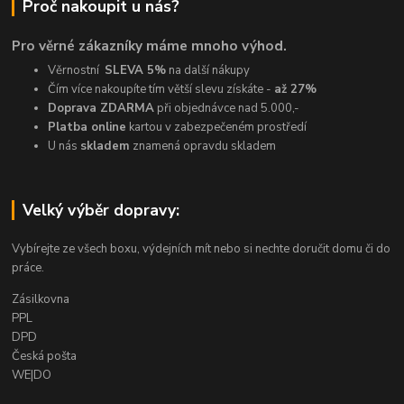
Proč nakoupit u nás?
Pro věrné zákazníky máme mnoho výhod.
Věrnostní
SLEVA 5%
na další nákupy
Čím více nakoupíte tím větší slevu získáte -
až 27%
Doprava ZDARMA
při objednávce nad 5.000,-
Platba online
kartou v zabezpečeném prostředí
U nás
skladem
znamená opravdu skladem
Velký výběr dopravy:
Vybírejte ze všech boxu, výdejních mít nebo si nechte doručit domu či do
práce.
Zásilkovna
PPL
DPD
Česká pošta
WE|DO