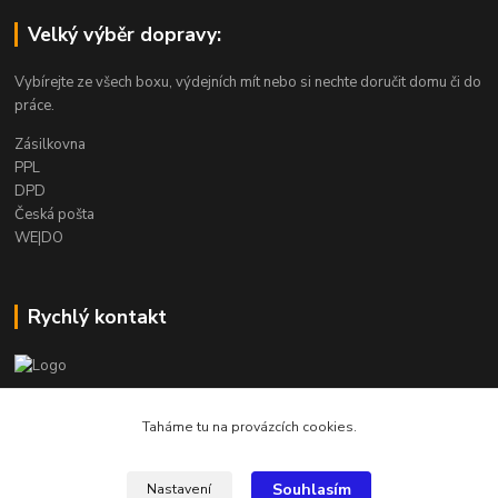
Velký výběr dopravy:
Vybírejte ze všech boxu, výdejních mít nebo si nechte doručit domu či do
práce.
Zásilkovna
PPL
DPD
Česká pošta
WE|DO
Rychlý kontakt
info@armygalanterie.cz
Taháme tu na provázcích cookies.
Souhlasím
Nastavení