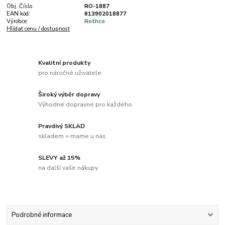
Obj. Číslo
RO-1887
EAN kód:
613902018877
Výrobce:
Rothco
Hlídat cenu / dostupnost
Kvalitní produkty
pro náročné uživatele
Široký výběr dopravy
Výhodné dopravné pro každého
Pravdivý SKLAD
skladem = máme u nás
SLEVY až 15%
na další vaše nákupy
Podrobné informace