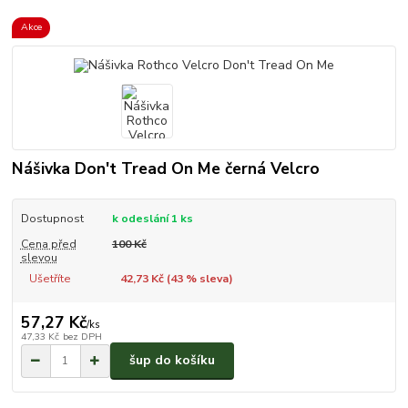
Akce
Nášivka Don't Tread On Me černá Velcro
Dostupnost
k odeslání 1 ks
Cena před
100 Kč
slevou
Ušetříte
42,73 Kč (
43
% sleva)
57,27 Kč
/
ks
47,33 Kč
bez DPH
šup do košíku