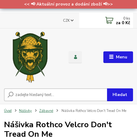
<< 📢 Aktuální provoz a dodání zboží 📢>>
0
ks
CZK
za
0 Kč
Menu
Hledat
Úvod
Nášivky
Zábavné
Nášivka Rothco Velcro Don't Tread On Me
Nášivka Rothco Velcro Don't
Tread On Me