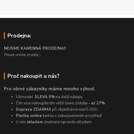
Prodejna:
NEJSME KAMENNÁ PRODEJNA!!
Pouze online prodej....
Proč nakoupit u nás?
Pro věrné zákazníky máme mnoho výhod.
Věrnostní
SLEVA 5%
na další nákupy
Čím více nakoupíte tím větší slevu získáte -
až 27%
Doprava ZDARMA
při objednávce nad 5.000,-
Platba online
kartou v zabezpečeném prostředí
U nás
skladem
znamená opravdu skladem