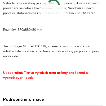
Výhoda této karabiny je v její velikosti, pevnosti, díky plastovému
provedení nevydává kovový zvuk při chůzi, Neodráží sluneční
paprsky, stálobarevná i při poškrábání, odolává vůči UV záření.
Rozměry: 570x880x80 mm
Technologie
GhilleTEX™
IR, znamená výhodu v armádním
odvětví, kde plast nezanechává viditelné stopy při pohledu přes
noční vidění.
Upozornění: Tento výrobek není určený pro lezení a
vyproštovaní osob.
Podrobné informace