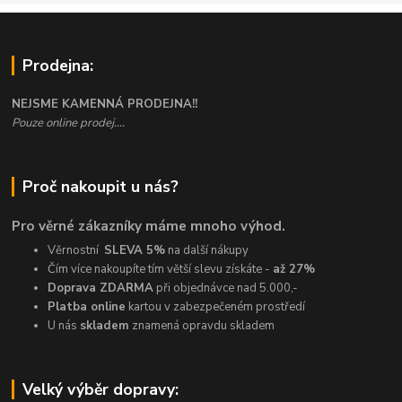
Prodejna:
NEJSME KAMENNÁ PRODEJNA!!
Pouze online prodej....
Proč nakoupit u nás?
Pro věrné zákazníky máme mnoho výhod.
Věrnostní
SLEVA 5%
na další nákupy
Čím více nakoupíte tím větší slevu získáte -
až 27%
Doprava ZDARMA
při objednávce nad 5.000,-
Platba online
kartou v zabezpečeném prostředí
U nás
skladem
znamená opravdu skladem
Velký výběr dopravy: