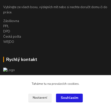
Vybírejte ze všech boxu, výdejních mít nebo si nechte doručit domu či do
práce.
Zásilkovna
PPL
DPD
Česká pošta
WE|DO
Rychlý kontakt
info@armygalanterie.cz
Taháme tu na provázcích cookies.
Souhlasím
Nastavení