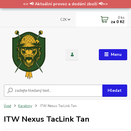
<< 📢 Aktuální provoz a dodání zboží 📢>>
0
ks
CZK
za
0 Kč
Menu
Hledat
Úvod
Karabiny
ITW Nexus TacLink Tan
ITW Nexus TacLink Tan