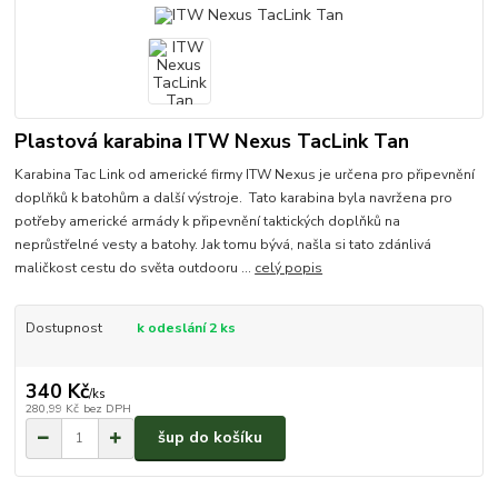
Plastová karabina ITW Nexus TacLink Tan
Karabina Tac Link od americké firmy ITW Nexus je určena pro připevnění
doplňků k batohům a další výstroje. Tato karabina byla navržena pro
potřeby americké armády k připevnění taktických doplňků na
neprůstřelné vesty a batohy. Jak tomu bývá, našla si tato zdánlivá
maličkost cestu do světa outdooru ...
celý popis
Dostupnost
k odeslání 2 ks
340 Kč
/
ks
280,99 Kč
bez DPH
šup do košíku