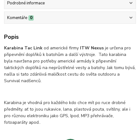
Podrobné informace
Komentáře
0
Popis
Karabina Tac Link
od americké firmy
ITW Nexus
je určena pro
připevnění doplňků k batohům a další výstroje. Tato karabina
byla navržena pro potřeby americké armády k připevnění
taktických doplňků na neprůstřelné vesty a batohy. Jak tomu bývá,
našla si tato zdánlivá maličkost cestu do světa outdooru a
Survival nadšenců.
Karabina je vhodná pro každého kdo chce mít po ruce drobné
předměty, ať to jsou rukavice, lana, plastová pouta, svítilny, ale i
pro různou elektroniku jako GPS, Ipod, MP3 přehrávače,
fotoaparáty apod..