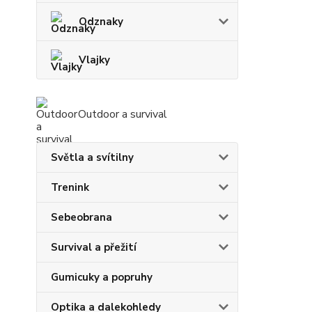
Odznaky
Vlajky
Outdoor a survival
Světla a svítilny
Trenink
Sebeobrana
Survival a přežití
Gumicuky a popruhy
Optika a dalekohledy