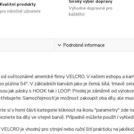
Široký výběr dopravy
Kvalitní produkty
Výhodné dopravné pro
pro náročné uživatele
každého
s
Podrobné informace
p od světoznámé americké firmy VELCRO. V našem eshopu a kame
po plátna 54". V základních barvách jako je černá, bílá, tmavě z
 jsou jak pásky s HOOK tak i LOOP. Prodej je záměrně od výrobce 
třebujete. Samozřejmostí je možnost zakoupit oba díly, ale musít
te si v horní části kategorie kliknout na ikonu "parametry" zde n
leznete ba díly ve stejné barvě. Případně můžete použít i vyhledáv
 VELCRO je vhodný pro strojní nebo ruční šití prakticky na jakéko