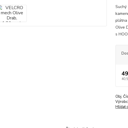
Suchý 
kamenn
plátna 
Olive 
s HOOK
Dos
49
40,
Obj. Čí
Výrobc
Hlídat 