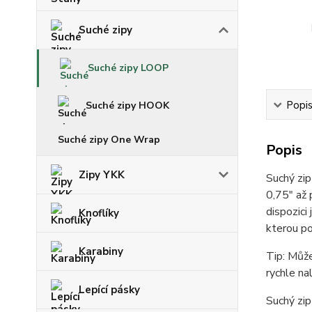
Suché zipy
Suché zipy LOOP
Popi
Suché zipy HOOK
Suché zipy One Wrap
Popis
Zipy YKK
Suchý zi
0,75" až 
dispozici
Knoflíky
kterou po
Karabiny
Tip: Může
rychle na
Lepící pásky
Suchý zip