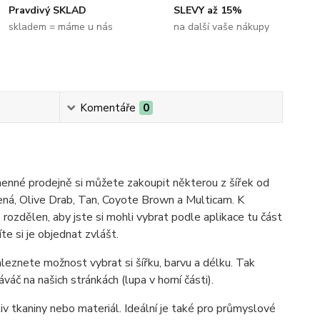
Pravdivý SKLAD
SLEVY až 15%
skladem = máme u nás
na další vaše nákupy
Komentáře
0
nné prodejně si můžete zakoupit některou z šířek od
elená, Olive Drab, Tan, Coyote Brown a Multicam. K
rozdělen, aby jste si mohli vybrat podle aplikace tu část
e si je objednat zvlášt.
aleznete možnost vybrat si šířku, barvu a délku. Tak
áč na našich stránkách (lupa v horní části).
liv tkaniny nebo materiál. Ideální je také pro průmyslové