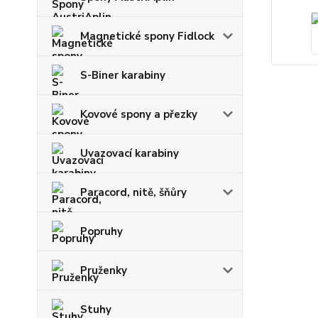
Magnetické spony Fidlock
S-Biner karabiny
Kovové spony a přezky
Uvazovací karabiny
Paracord, nitě, šňůry
Popruhy
Pruženky
Stuhy