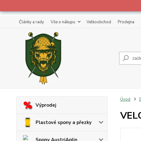
Články a rady
Vše o nákupu
Velkoobchod
Prodejna
Úvod
S
Výprodej
VELC
Plastové spony a přezky
Spony AustriAplin