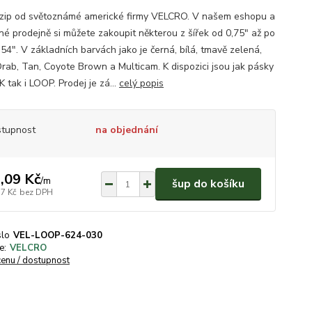
zip od světoznámé americké firmy VELCRO. V našem eshopu a
é prodejně si můžete zakoupit některou z šířek od 0,75" až po
54". V základních barvách jako je černá, bílá, tmavě zelená,
Drab, Tan, Coyote Brown a Multicam. K dispozici jsou jak pásky
 tak i LOOP. Prodej je zá...
celý popis
tupnost
na objednání
,09 Kč
/
m
šup do košíku
57 Kč
bez DPH
slo
VEL-LOOP-624-030
e:
VELCRO
cenu / dostupnost