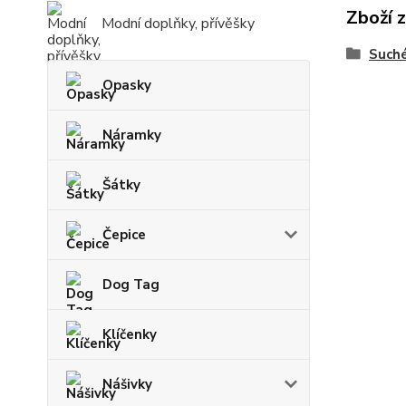
Zboží 
Modní doplňky, přívěšky
Suché
Opasky
Náramky
Šátky
Čepice
Dog Tag
Klíčenky
Nášivky