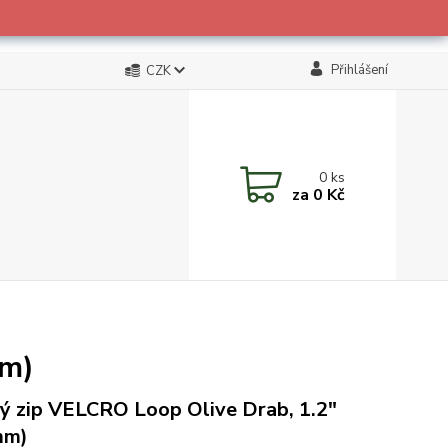
Přihlášení
CZK
0
ks
za
0 Kč
mm)
ý zip VELCRO Loop Olive Drab, 1.2"
mm)