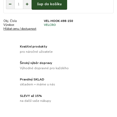
šup do košíku
Obj. Číslo
VEL-HOOK-498-150
Výrobce:
VELCRO
Hlídat cenu / dostupnost
Kvalitní produkty
pro náročné uživatele
Široký výběr dopravy
Výhodné dopravné pro každého
Pravdivý SKLAD
skladem = máme u nás
SLEVY až 15%
na další vaše nákupy