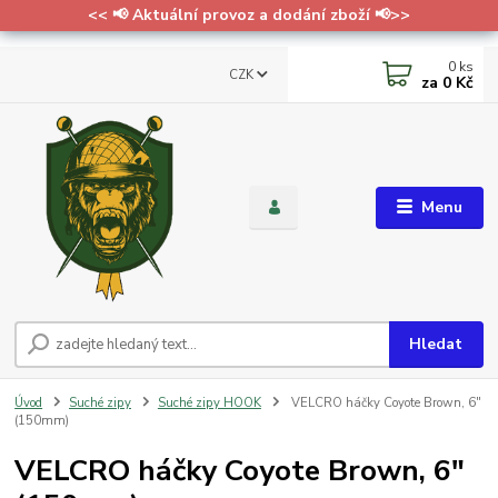
<< 📢 Aktuální provoz a dodání zboží 📢>>
0
ks
CZK
za
0 Kč
Menu
Hledat
Úvod
Suché zipy
Suché zipy HOOK
VELCRO háčky Coyote Brown, 6"
(150mm)
VELCRO háčky Coyote Brown, 6"