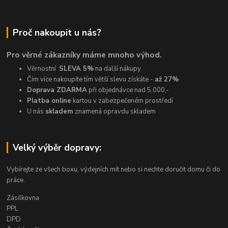
Proč nakoupit u nás?
Pro věrné zákazníky máme mnoho výhod.
Věrnostní
SLEVA 5%
na další nákupy
Čím více nakoupíte tím větší slevu získáte -
až 27%
Doprava ZDARMA
při objednávce nad 5.000,-
Platba online
kartou v zabezpečeném prostředí
U nás
skladem
znamená opravdu skladem
Velký výběr dopravy:
Vybírejte ze všech boxu, výdejních mít nebo si nechte doručit domu či do
práce.
Zásilkovna
PPL
DPD