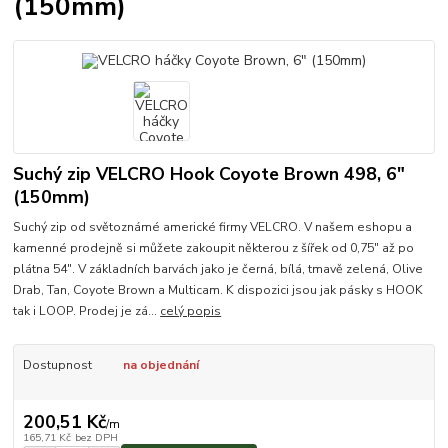
(150mm)
Suchý zip VELCRO Hook Coyote Brown 498, 6"
(150mm)
Suchý zip od světoznámé americké firmy VELCRO. V našem eshopu a
kamenné prodejně si můžete zakoupit některou z šířek od 0,75" až po
plátna 54". V základních barvách jako je černá, bílá, tmavě zelená, Olive
Drab, Tan, Coyote Brown a Multicam. K dispozici jsou jak pásky s HOOK
tak i LOOP. Prodej je zá...
celý popis
Dostupnost
na objednání
200,51 Kč
/
m
165,71 Kč
bez DPH