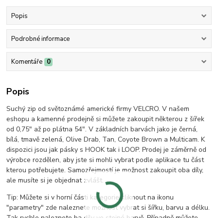
Popis
Podrobné informace
Komentáře
0
Popis
Suchý zip od světoznámé americké firmy VELCRO. V našem
eshopu a kamenné prodejně si můžete zakoupit některou z šířek
od 0,75" až po plátna 54". V základních barvách jako je černá,
bílá, tmavě zelená, Olive Drab, Tan, Coyote Brown a Multicam. K
dispozici jsou jak pásky s HOOK tak i LOOP. Prodej je záměrně od
výrobce rozdělen, aby jste si mohli vybrat podle aplikace tu část
kterou potřebujete. Samozřejmostí je možnost zakoupit oba díly,
ale musíte si je objednat zvlášt.
Tip: Můžete si v horní části kategorie kliknout na ikonu
"parametry" zde naleznete možnost vybrat si šířku, barvu a délku.
Tak rychle naleznete ba díly ve stejné barvě. Případně můžete