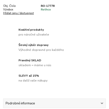
Obj. Číslo
RO-17778
Výrobce:
Rothco
Hlídat cenu / dostupnost
Kvalitní produkty
pro náročné uživatele
Široký výběr dopravy
Výhodné dopravné pro každého
Pravdivý SKLAD
skladem = máme u nás
SLEVY až 15%
na další vaše nákupy
Podrobné informace