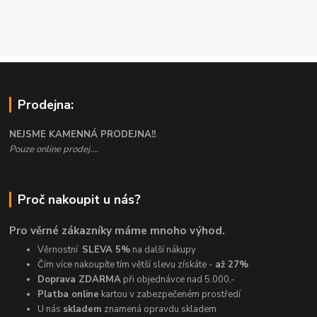
Prodejna:
NEJSME KAMENNÁ PRODEJNA!!
Pouze online prodej....
Proč nakoupit u nás?
Pro věrné zákazníky máme mnoho výhod.
Věrnostní
SLEVA 5%
na další nákupy
Čím více nakoupíte tím větší slevu získáte -
až 27%
Doprava ZDARMA
při objednávce nad 5.000,-
Platba online
kartou v zabezpečeném prostředí
U nás
skladem
znamená opravdu skladem