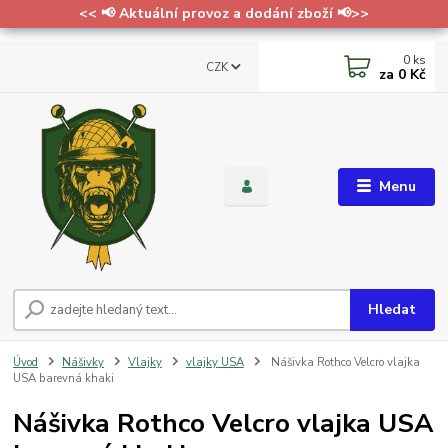
<< 📢 Aktuální provoz a dodání zboží 📢>>
0
ks
CZK
za
0 Kč
Menu
Hledat
Úvod
Nášivky
Vlajky
vlajky USA
Nášivka Rothco Velcro vlajka
USA barevná khaki
Nášivka Rothco Velcro vlajka USA