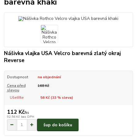
barevná khaki
Nášivka vlajka USA Velcro barevná zlatý okraj
Reverse
Dostupnost
na objednání
Cena před
168 Kč
slevou
Ušetříte
56 Kč (
33
% sleva)
112 Kč
/
ks
92,56 Kč
bez DPH
šup do košíku