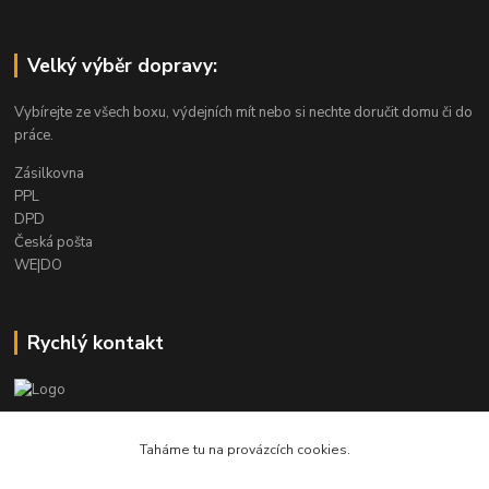
Velký výběr dopravy:
Vybírejte ze všech boxu, výdejních mít nebo si nechte doručit domu či do
práce.
Zásilkovna
PPL
DPD
Česká pošta
WE|DO
Rychlý kontakt
info@armygalanterie.cz
Taháme tu na provázcích cookies.