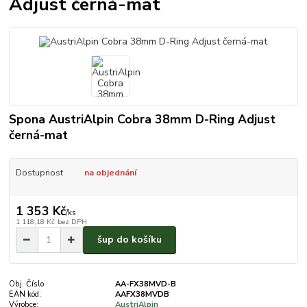
Adjust černá-mat
Spona AustriAlpin Cobra 38mm D-Ring Adjust
černá-mat
Dostupnost
na objednání
1 353 Kč
/
ks
1 118,18 Kč
bez DPH
šup do košíku
Obj. Číslo
AA-FX38MVD-B
EAN kód:
AAFX38MVDB
Výrobce:
AustriAlpin