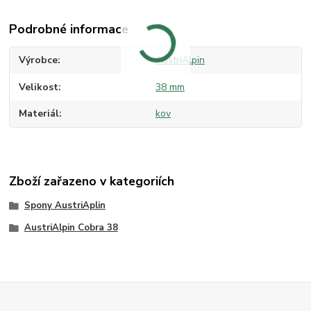
Podrobné informace
Výrobce
AustriAlpin
Velikost
38 mm
Materiál
kov
Zboží zařazeno v kategoriích
Spony AustriAplin
AustriAlpin Cobra 38