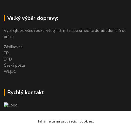
Velký výběr dopravy:
Vybírejte ze všech boxu, výdejních mít nebo si nechte doručit domu či do
práce.
Zásilkovna
PPL
DPD
Česká pošta
WE|DO
Rychlý kontakt
info@armygalanterie.cz
Taháme tu na provázcích cookies.