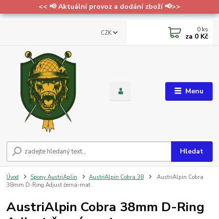
<< 📢 Aktuální provoz a dodání zboží 📢>>
0
ks
CZK
za
0 Kč
Menu
Hledat
Úvod
Spony AustriAplin
AustriAlpin Cobra 38
AustriAlpin Cobra
38mm D-Ring Adjust černá-mat
AustriAlpin Cobra 38mm D-Ring