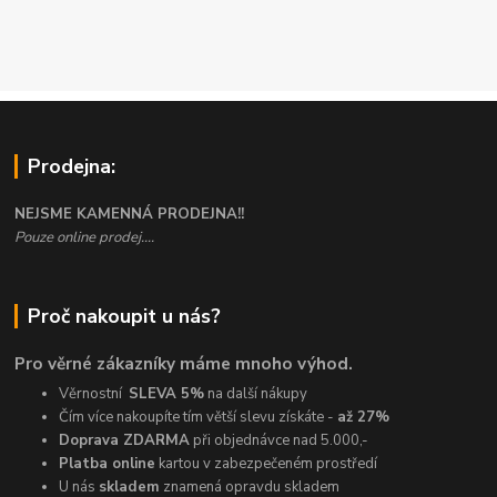
Prodejna:
NEJSME KAMENNÁ PRODEJNA!!
Pouze online prodej....
Proč nakoupit u nás?
Pro věrné zákazníky máme mnoho výhod.
Věrnostní
SLEVA 5%
na další nákupy
Čím více nakoupíte tím větší slevu získáte -
až 27%
Doprava ZDARMA
při objednávce nad 5.000,-
Platba online
kartou v zabezpečeném prostředí
U nás
skladem
znamená opravdu skladem