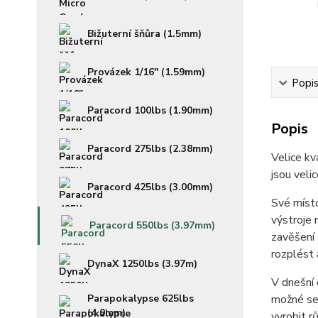
Bižuterní šňůra (1.5mm)
Provázek 1/16" (1.59mm)
Popi
Paracord 100lbs (1.90mm)
Popis
Paracord 275lbs (2.38mm)
Velice kv
jsou veli
Paracord 425lbs (3.00mm)
Své místo
výstroje 
Paracord 550lbs (3.97mm)
zavěšení 
rozplést 
DynaX 1250lbs (3.97m)
V dnešní 
Parapokalypse 625lbs
možné se 
(4.0mm)
vyrobit r