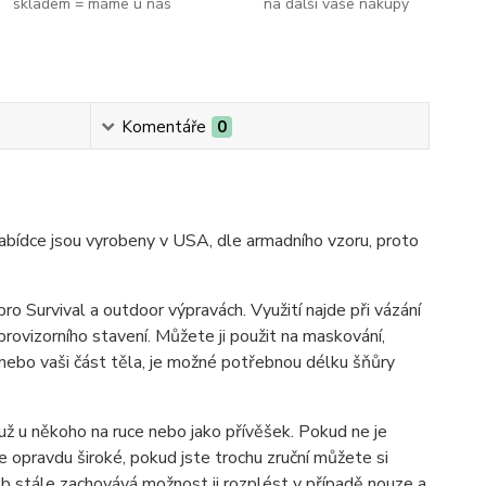
skladem = máme u nás
na další vaše nákupy
Komentáře
0
nabídce jsou vyrobeny v USA, dle armadního vzoru, proto
pro Survival a outdoor výpravách. Využití najde při vázání
provizorního stavení. Můžete ji použit na maskování,
 nebo vaši část těla, je možné potřebnou délku šňůry
i už u někoho na ruce nebo jako přívěšek. Pokud ne je
e opravdu široké, pokud jste trochu zruční můžete si
dob stále zachovává možnost ji rozplést v případě nouze a