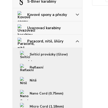
S-Biner karabiny
Kovové spony a přezky
Uvazovací karabiny
Paracord, nitě, šňůry
Svítící provázky (Glow)
Reflexní
Nitě
Nano Cord (0.75mm)
Micro Cord (1.18mm)