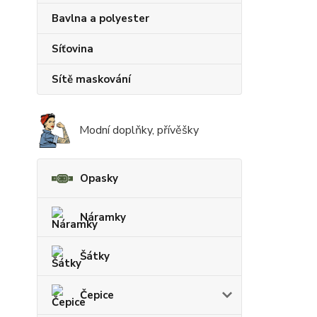
Bavlna a polyester
Síťovina
Sítě maskování
Modní doplňky, přívěšky
Opasky
Náramky
Šátky
Čepice