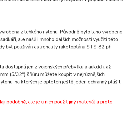
 vyrobena z lehkého nylonu. Původně bylo lano vyrobeno
adkáři, ale našli i mnoho dalších možností využití této
kdy byl používán astronauty raketoplánu STS-82 při
yla dostupná jen z vojenských přebytku a aukcích, až
e 4mm (5/32") šňůru můžete koupit v nejrůznějších
ylonu, na kterých je opleten ještě jeden ochranný pláš‘t,
 podobně, ale je u nich použit jiný materiál a proto