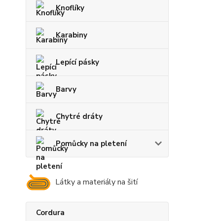
Knoflíky
Karabiny
Lepící pásky
Barvy
Chytré dráty
Pomůcky na pletení
Látky a materiály na šití
Cordura