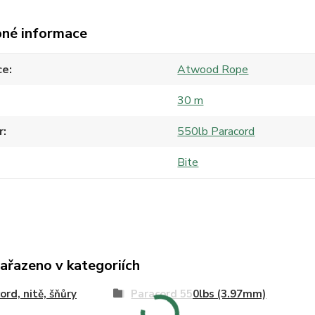
né informace
ce
Atwood Rope
30 m
r
550lb Paracord
Bite
zařazeno v kategoriích
ord, nitě, šňůry
Paracord 550lbs (3.97mm)