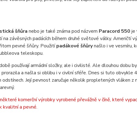
stická šňůra
nebo je také známa pod názvem
Paracord 550
je
tí na závěsných padácích během druhé světové války. Američtí výs
řitom pevné šňůry. Použití
padákové šňůry
našlo i ve vesmíru, 
ubbleova teleskopu.
době používají armádní složky, ale i civilisté. Ale dlouhou dobu b
prorazila a našla si oblibu i v civilní sféře. Dnes si tuto obvykl
 odstínech. Její pevnost zaručuje několik propletených vláken z n
barevný.
některé komerční výrobky vyrobené převážně v číně, které vypadají
k kvalitní a pevné.