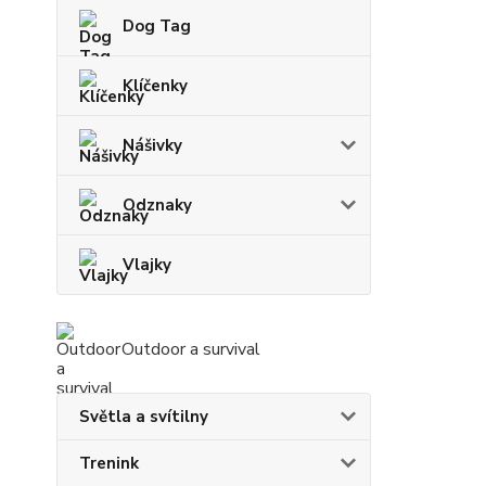
Dog Tag
Klíčenky
Nášivky
Odznaky
Vlajky
Outdoor a survival
Světla a svítilny
Trenink