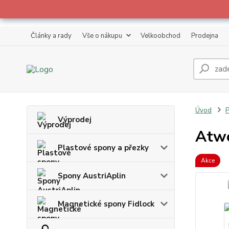
Články a rady
Vše o nákupu
Velkoobchod
Prodejna
Úvod
P
Výprodej
Atwo
Plastové spony a přezky
Akce
Spony AustriAplin
Magnetické spony Fidlock