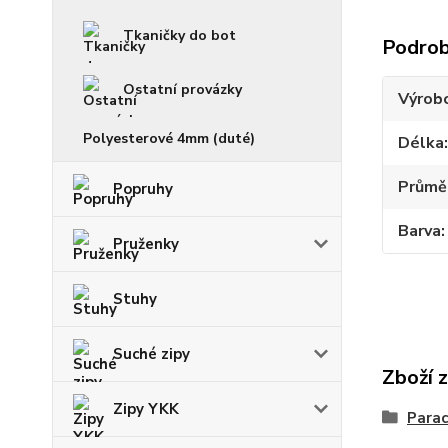
Tkaničky do bot
Podrob
Ostatní provázky
Výrob
Polyesterové 4mm (duté)
Délka
Průmě
Popruhy
Barva
Pruženky
Stuhy
Suché zipy
Zboží 
Zipy YKK
Parac