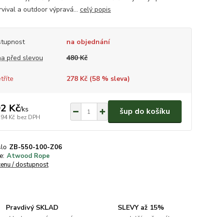
rvival a outdoor výpravá...
celý popis
tupnost
na objednání
a před slevou
480 Kč
tříte
278 Kč (
58
% sleva)
2 Kč
/
ks
šup do košíku
,94 Kč
bez DPH
slo
ZB-550-100-Z06
e:
Atwood Rope
cenu / dostupnost
Pravdivý SKLAD
SLEVY až 15%