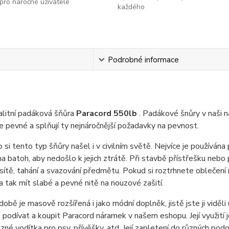
pro náročné uživatele
každého
s
Podrobné informace
alitní padáková šňůra
Paracord 550lb
. Padákové šnůry v naši 
ce pevné a splňují ty nejnáročnější požadavky na pevnost.
 si tento typ šňůry našel i v civilním světě. Nejvíce je používána 
na batoh, aby nedošlo k jejich ztrátě. Při stavbě přístřešku nebo 
sítě, tahání a svazování předmětu. Pokud si roztrhnete oblečení
a tak mít slabé a pevné nitě na nouzové zašití.
době je masově rozšířená i jako módní doplněk, jistě jste ji viděl
podívat a koupit Paracord náramek v našem eshopu. Její využití j
ůzné vodítka pro psy, přívěšky, atd. Její zapletení do různých po