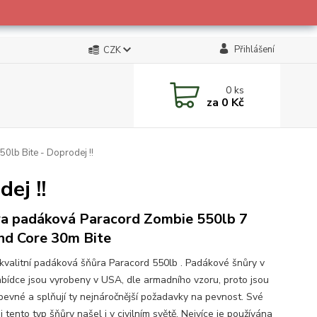
Přihlášení
CZK
0
ks
za
0 Kč
0lb Bite - Doprodej !!
ej !!
a padáková Paracord Zombie 550lb 7
nd Core 30m Bite
 kvalitní padáková šňůra Paracord 550lb . Padákové šnůry v
abídce jsou vyrobeny v USA, dle armadního vzoru, proto jsou
 pevné a splňují ty nejnáročnější požadavky na pevnost. Své
i tento typ šňůry našel i v civilním světě. Nejvíce je používána