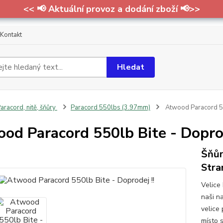
<< 📢 Aktuální provoz a dodání zboží 📢>>
Kontakt
Hledat
aracord, nitě, šňůry
Paracord 550lbs (3.97mm)
Atwood Paracord 55
od Paracord 550lb Bite - Doprod
Šňůr
Stra
Velice
naši n
velice
místo s