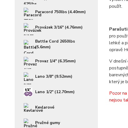
použít.
Paracord 750lbs (4.40mm)
Provázek 3/16" (4.76mm)
Parašuti
pro použi
Battle Cord 2650lbs
lehké a p
(5.6mm)
opravě H
V dnešní 
Provaz 1/4" (6.35mm)
postupně 
barevných
Lano 3/8" (9.52mm)
který je 
Lano 1/2" (12.70mm)
Pozor na 
nejsou ta
Kevlarové
Pružné gumy