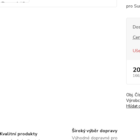
pro Su
Dos
Cen
Uše
20
166
Obj. Čí
Výrobc
Hlídat 
Široký výběr dopravy
Kvalitní produkty
Výhodné dopravné pro